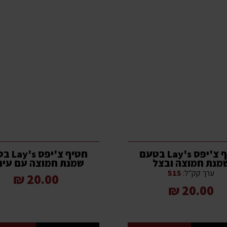
חטיף צ'יפס Lay's בטעם
חטיף צ'יפ
מנת חמוצה ובצל
שמנת חמוצה עם עיר
ערך קק"ל:
515
20.00 ₪
20.00 ₪