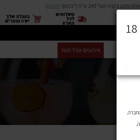
ינם בקניה מעל 249 ש"ח (*בכפוף
לתקנון
)
משלוחים
×
בעגלה שלך
לכל
יש
0
מוצרים
הארץ
ים
BUYME
אירועים אצל השר
GIFT CARD
סניפים
ושה בהם
 לתוכן,
חברה.