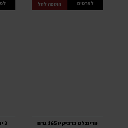
לפרטים
לפר
הוספה לסל
פרינגלס ברביקיו 165 גרם
2 