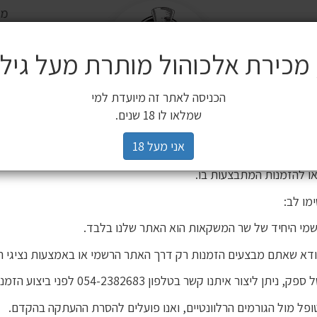
משלוח ח
שלח
משלוחים
 מכירת אלכוהול מותרת מעל גיל 18
ים משלימים
SALE
חשובה ללקוחותינו
הכניסה לאתר זה מיועדת למי
3 יינות ב 119 ₪
2 יינות ב 120 ₪
מיניאטורות / 200 מ"ל
כלי הגשה וכלי בישול
הברים שלנו
פסטיבל
רים,
שמלאו לו 18 שנים.
יהינו כי גורם חיצוני העתיק את אתר האינטרנט שלנו ואת תכניו, ואף ע
אני מעל 18
 אישור. מדובר באתר שאינו שייך לחברת שר המשקאות, ואיננו אחראים
ו להזמנות המתבצעות בו.
מו לב:
מי היחיד של שר המשקאות הוא האתר שלנו בלבד.
ודא שאתם מבצעים הזמנות רק דרך האתר הרשמי או באמצעות נציגי ה
יתן ליצור איתנו קשר בטלפון 054-2382683 לפני ביצוע הזמנה.
פל מול הגורמים הרלוונטיים, ואנו פועלים להסרת ההעתקה בהקדם.