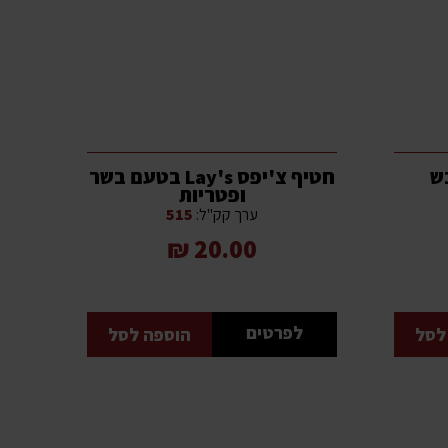
ש
חטיף צ'יפס Lay's בטעם בשר
ופטריות
ערך קק"ל:
515
20.00 ₪
לפרטים
לסל
הוספה לסל