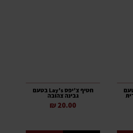
ס Lay's בטעם
חטיף צ'יפס Lay's בטעם
ית
גבינה צהובה
20.00 ₪