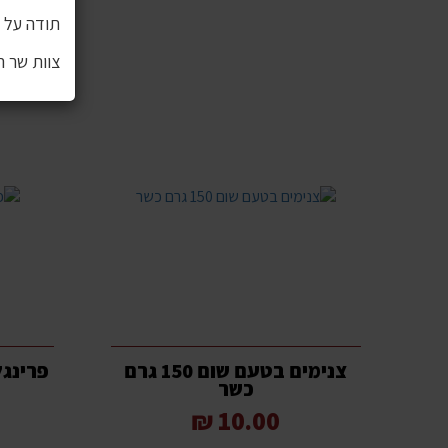
תודה על ה
צוות שר 
צנימים בטעם שום 150 גרם
פרינגלס 
כשר
10.00 ₪