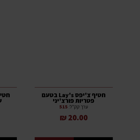
חטיף צ'יפס Lay's בטעם
פטריות פורצ'יני
ש
ערך קק"ל:
515
20.00 ₪