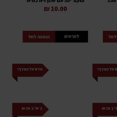
פוקצ'ינה בטעם פיצה 150
פוקצ'ינה עם שמן זית כתית
מעולה 150 גרם כשר
10.00 ₪
לפרטים
לסל
הוספה לסל
 על המדף!
חדש על המדף!
2 יח' ב 16 ₪