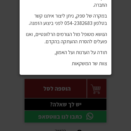
החברה.
במקרה של ספק, ניתן ליצור איתנו קשר
בטלפון 054-2382683 לפני ביצוע הזמנה.
הנושא מטופל מול הגורמים הרלוונטיים, ואנו
פועלים להסרת ההעתקה בהקדם.
תודה על הערנות ועל האמון,
מחיר באתר:
6.00 ₪
צוות שר המשקאות
מחיר ל100 מ"ל:
10 ₪
הוספה לסל
יש לך שאלה?
כתבו לנו בווטסאפ
רכישה