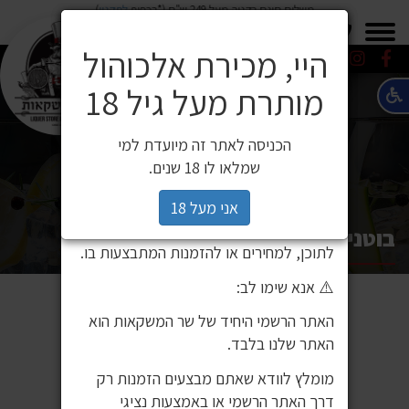
משלוח חינם בקניה מעל 249 ש"ח (*בכפוף
לתקנון
)
×
0549271600
0549271600
SALE
משלוחים
היי, מכירת אלכוהול
מותרת מעל גיל 18
⚠️ הודעה חשובה ללקוחותינו
לקוחות יקרים,
הכניסה לאתר זה מיועדת למי
לאחרונה זיהינו כי גורם חיצוני העתיק את
שמלאו לו 18 שנים.
אתר האינטרנט שלנו ואת תכניו, ואף עושה
בהם שימוש ללא אישור. מדובר באתר שאינו
אני מעל 18
שייך לחברת שר המשקאות, ואיננו אחראים
בוטנים מלוחים סאליסול 60 גרם
לתוכן, למחירים או להזמנות המתבצעות בו.
⚠️ אנא שימו לב:
האתר הרשמי היחיד של שר המשקאות הוא
האתר שלנו בלבד.
מומלץ לוודא שאתם מבצעים הזמנות רק
דרך האתר הרשמי או באמצעות נציגי