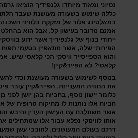
נסיוני ומאוד מיוחד! גלנפידיך הוציאו גרס
כללה שימוש בשעורה מעושנת שעבר הלת
במאלטינג פלור של מזקקת בלוויני השכנה.
אמנם מדובר בעישון קל, אבל הוא בהחלט ו
ייחודי בנוף של גלנפידיך אשר ידוע בוויסקי
הפירותי שלה, אשר מתאפיין בטעמי תפוח 
והוא הספייסייד וויסקי הכי קלאסי שיש. אמ
קלאסי? לא הפייר&קיין!
בנוסף לשימוש בשעורה מעושנת וכדי להשל
את החוויה המעניינת, הפייר&קיין עובר פיני
כלומר יישון נוסף, בחביות בהן יושן לפני כן 
חביות אלו נותנות לו מתיקות טרופית של א
אשר משתלבת עם העישון העדין והיבש והו
אותו לוויסקי נפלא עבור אלו שמתחילים את
דרכם בעולם המעושנים, לחובבי עשן שמעונ