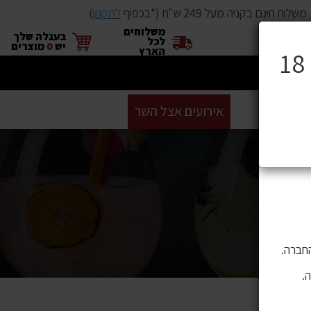
שלוח חינם בקניה מעל 249 ש"ח (*בכפוף
לתקנון
)
משלוחים
×
בעגלה שלך
לכל
יש
0
מוצרים
הארץ
ים
BUYME
אירועים אצל השר
GIFT CARD
סניפים
ושה בהם
 לתוכן,
חברה.