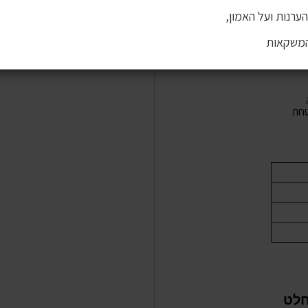
ערנות ועל האמון,
המשקאות
חת
 והוא בהחלט