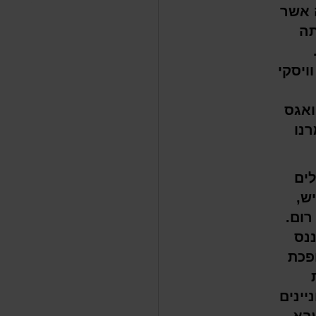
ה אשר
תה
ויסקי
ואגס
רנו
ים
ש,
רום.
ננס
פכת
יינים