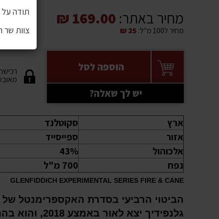
תודה על ה
מחיר באתר:
169.00 ₪
צוות שר 
מחיר ל100 מ"ל:
25 ₪
הוספה לסל
רכישה
מאובט
יש לך שאלה?
ארץ
סקוטלנד
אזור
ספייסייד
אלכוהול
43%
נפח
700 מ"ל
GLENFIDDICH EXPERIMENTAL SERIES FIRE & CANE
הביטוי הרביעי בסדרת האקספרימנטל של
גלנפידיך יצא לאור באמצע 2018,