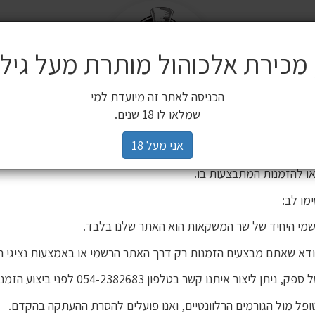
מ
שלח
משלוחים
 מכירת אלכוהול מותרת מעל גיל 18
ים משלימים
SALE
חשובה ללקוחותינו
הכניסה לאתר זה מיועדת למי
3 יינות ב 119 ₪
2 יינות ב 120 ₪
מיניאטורות / 200 מ"ל
כלי הגשה וכלי בישול
הברים שלנו
פסטיבל
רים,
שמלאו לו 18 שנים.
יהינו כי גורם חיצוני העתיק את אתר האינטרנט שלנו ואת תכניו, ואף ע
אני מעל 18
 אישור. מדובר באתר שאינו שייך לחברת שר המשקאות, ואיננו אחראים
ו להזמנות המתבצעות בו.
מו לב:
 פייר אנד קיין 700 מ"ל
מי היחיד של שר המשקאות הוא האתר שלנו בלבד.
ודא שאתם מבצעים הזמנות רק דרך האתר הרשמי או באמצעות נציגי ה
וויסקי גלנפידיך
חסר במלאי!!!!!! וויסקי גלנפידיך פייר אנד קיין 700 מ"ל
יתן ליצור איתנו קשר בטלפון 054-2382683 לפני ביצוע הזמנה.
פל מול הגורמים הרלוונטיים, ואנו פועלים להסרת ההעתקה בהקדם.