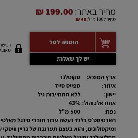
מחיר באתר:
199.00 ₪
מחיר ל100 מ"ל:
40 ₪
הוספה לסל
רכישה
מאובט
יש לך שאלה?
ארץ המוצא:
סקוטלנד
איזור:
ספייס סייד
יישון:
ללא התחייבות גיל
אחוז אלכוהול:
43%
נפח:
500 מ"ל
הארטיסט׳ס בלנד נעשה עבור חובבי סינגל מאלטי
ומיקסולוגים, והוא בעצם תערובת של גריין וויסקי ע
מהלואולנד וסינגל מאלטים מורכבים מההיילנד. עש