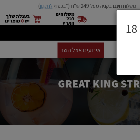
משלוח חינם בקניה מעל 249 ש"ח (*בכפוף
לתקנון
)
משלוחים
בעגלה שלך
לכל
יש
0
מוצרים
הארץ
ים
BUYME
אירועים אצל השר
GIFT CARD
סניפים
 500 מ"ל / GREAT KING STREET ARTIST'S