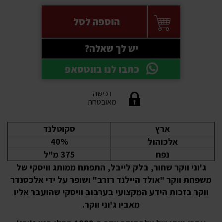
הוספה לסל
יש לך שאלה?
כתבו לנו בווטסאפ
רכישה
מאובטחת
ארץ
סקוטלנד
אלכוהול
40%
נפח
375 מ"ל
ג'וני ווקר שחור, בלק לייבל, התפתח ממותג וויסקי של
משפחת ווקר "אולד היילנד רזרב" ושופר על ידי אלכסנדר
ווקר בזכות הידע המקצועי בערבוב וויסקי שהועבר אליו
מאביו ג'וני ווקר.