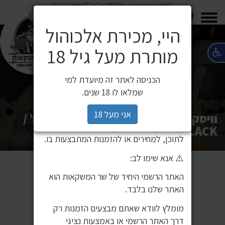
משלוח חינם בקניה מעל 249 ש"ח (*בכפוף
לתקנון
)
×
0549271600
0549271600
SALE
משלוחים
היי, מכירת אלכוהול
מותרת מעל גיל 18
⚠️ הודעה חשובה ללקוחותינו
לקוחות יקרים,
הכניסה לאתר זה מיועדת למי
לאחרונה זיהינו כי גורם חיצוני העתיק את
שמלאו לו 18 שנים.
אתר האינטרנט שלנו ואת תכניו, ואף עושה
בהם שימוש ללא אישור. מדובר באתר שאינו
אני מעל 18
וויסקי ג'וני ווקר בלאק לייבל 375 מ"ל /
שייך לחברת שר המשקאות, ואיננו אחראים
JOHNNIE WALKER BLACK
לתוכן, למחירים או להזמנות המתבצעות בו.
⚠️ אנא שימו לב:
האתר הרשמי היחיד של שר המשקאות הוא
האתר שלנו בלבד.
מומלץ לוודא שאתם מבצעים הזמנות רק
דרך האתר הרשמי או באמצעות נציגי