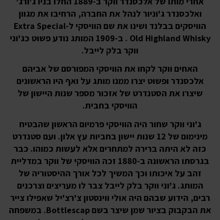
אחרי מותו של אלכסנדר ווקר ב-1889 החלו בניו ג'ורג'
ואלכסנדר ג'וניור לנהל את החברה, הרחיבו את מגוון
הוויסקים בבלנד ושינו את שם הוויסקי ל-Extra Special
Old Highland Whisky . ב-1909 המותג נודע פשוט כג'וני
ווקר בלק לייבל.
האחים ווקר לקחו את הוויסקי המפורסם של אביהם
אלכסנדר ופשוט יצרו ממנו מותג על ואף היו הראשונים
שיצרו את הסטנדרט של אזכור מספר שנות היישון של
הוויסקי בחבית.
ג'וני ווקר שחור היה הוויסקי פרמיום הראשון שהבטיח
מינימום של 12 שנות יישון בחביות עץ אלון. ועם סטנדרט
כזה לא היתה ברירה למתחרים אלא לעשות כמוהו. כבר
בגרסתו הראשונה ב-1880 זכה הוויסקי של ווקר במדליית
זהב על איכותו וכך המשיך לכל אורך ההיסטוריה של
המותג. ג'וני ווקר בלק לייבל צבר לו מעריצים וצרכנים
רבים, הידוע שבהם היה אולי ווינסטון צ'רצ'יל שאפילו צייר
את הבקבוק בציור שמן שיצר בשם Bottlescap. במשפחה