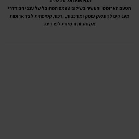
המיושנים 20-35 שנים.
הטעם הארומטי והעשיר בשילוב טעמם המתובל של ענבי הבורדרי
מעניקים לקוניאק עומק ומורכבות, ורכות קטיפתית לצד ארומות
אקזוטיות ורמיזות לפרחים.