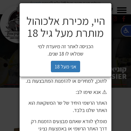
משלוח חינם בקניה מעל 249 ש"ח (*בכפוף
לתקנון
)
×
0549271600
0549271600
SALE
משלוחים
היי, מכירת אלכוהול
מותרת מעל גיל 18
⚠️ הודעה חשובה ללקוחותינו
לקוחות יקרים,
הכניסה לאתר זה מיועדת למי
לאחרונה זיהינו כי גורם חיצוני העתיק את
שמלאו לו 18 שנים.
אתר האינטרנט שלנו ואת תכניו, ואף עושה
בהם שימוש ללא אישור. מדובר באתר שאינו
אני מעל 18
קוניאק קורווזיה XO 700 מ"ל /
שייך לחברת שר המשקאות, ואיננו אחראים
COURVOISIER
לתוכן, למחירים או להזמנות המתבצעות בו.
⚠️ אנא שימו לב:
האתר הרשמי היחיד של שר המשקאות הוא
האתר שלנו בלבד.
מומלץ לוודא שאתם מבצעים הזמנות רק
דרך האתר הרשמי או באמצעות נציגי