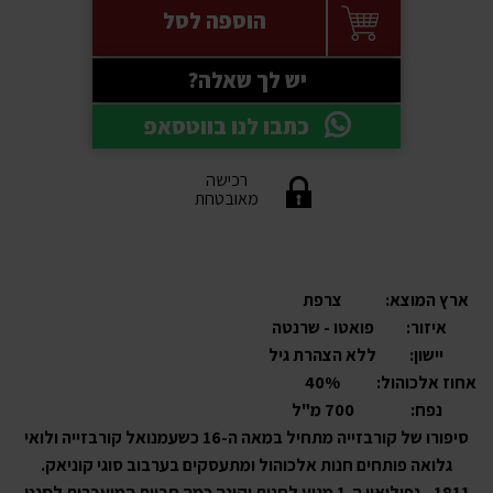
הוספה לסל
יש לך שאלה?
כתבו לנו בווטסאפ
רכישה
מאובטחת
ארץ המוצא:
צרפת
איזור:
פואטו - שרנטה
יישון:
ללא הצהרת גיל
אחוז אלכוהול:
40%
נפח:
700 מ"ל
סיפורו של קורבזייה מתחיל במאה ה-16 כשעמנואל קורבזייה ולואי
גלואה פותחים חנות אלכוהול ומתעסקים בערבוב סוגי קוניאק.
1811 - נפוליאון ה-1 מגיע לחנות וקונה כמה חביות המועברות לסנט