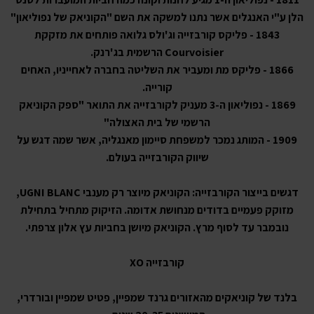
הלן ע"י האנגלים אשר נתנו למשקה את השם "הקוניאק של נפוליאון"
1843 - פליקס קורבזייה וג'ולס גלואה פותחים את מזקקת
Courvoisier הרשמית בג'רנק.
1866 - פליקס מת ומעביר את השליטה בחברה לאחייניו, האחים
קורייה.
1869 - נפוליאון ה-3 מעניק לקורבזייה את התואר "ספק הקוניאק
הרשמי של בית האצולה"
1909 - המותג נמכר למשפחת סיימון מאנגליה, אשר שמה דגש על
שיווק הקורבזייה בעולם.
דגשים בייצור הקורבזייה: הקוניאק מיוצר רק מענבי UGNI BLANC,
מזוקק פעמיים בדודים מנחושת אדומה. הזיקוק מתחיל בתחילת
נובמבר עד לסוף מרץ. הקוניאק מיושן בחביות עץ אלון צרפתי.
קורבזייה XO
בלנד של קוניאקים מהאזורים גרנד שמפיין, פטיט שמפיין ובורדרי,