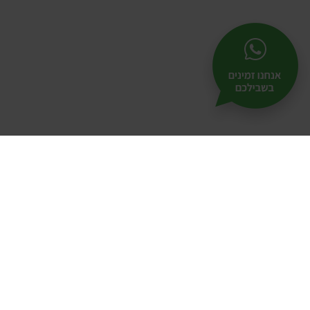
תל-
25
אודות
|