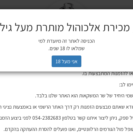
מ
שלח
משלוחים
 מכירת אלכוהול מותרת מעל גיל 18
ים משלימים
SALE
חשובה ללקוחותינו
הכניסה לאתר זה מיועדת למי
3 יינות ב 119 ₪
2 יינות ב 120 ₪
מיניאטורות / 200 מ"ל
כלי הגשה וכלי בישול
הברים שלנו
פסטיבל
רים,
שמלאו לו 18 שנים.
יהינו כי גורם חיצוני העתיק את אתר האינטרנט שלנו ואת תכניו, ואף ע
אני מעל 18
 אישור. מדובר באתר שאינו שייך לחברת שר המשקאות, ואיננו אחראים
ו להזמנות המתבצעות בו.
מו לב:
מי היחיד של שר המשקאות הוא האתר שלנו בלבד.
ודא שאתם מבצעים הזמנות רק דרך האתר הרשמי או באמצעות נציגי ה
וויסקי מקאלן
וויסקי מקאלן אוסקורו 700 מ"ל
יתן ליצור איתנו קשר בטלפון 054-2382683 לפני ביצוע הזמנה.
פל מול הגורמים הרלוונטיים, ואנו פועלים להסרת ההעתקה בהקדם.