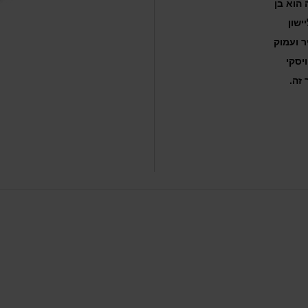
ה הוא בן
ליישון
ר ועמוק
יסקי
זה.