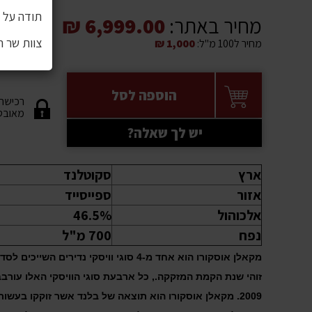
תודה על ה
מחיר באתר:
6,999.00 ₪
צוות שר 
מחיר ל100 מ"ל:
1,000 ₪
הוספה לסל
רכישה
מאובט
יש לך שאלה?
ארץ
סקוטלנד
אזור
ספייסייד
אלכוהול
46.5%
נפח
700 מ"ל
זוהי שנת הקמת המזקקה., כל ארבעת סוגי הוויסקי האלו עורב
2009. מקאלן אוסקורו הוא תוצאה של בלנד אשר זוקקו בעשור