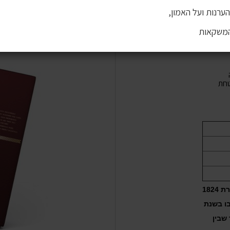
ערנות ועל האמון,
המשקאות
חת
מקאלן אוסקורו הוא אחד מ-4 סוגי וויסקי נדירים השייכים לסדרת 1824
בו בשנת
 שבין