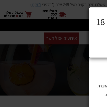
שלוח חינם בקניה מעל 249 ש"ח (*בכפוף
לתקנון
)
משלוחים
×
בעגלה שלך
לכל
יש
0
מוצרים
הארץ
ים
BUYME
אירועים אצל השר
GIFT CARD
סניפים
ושה בהם
 לתוכן,
חברה.