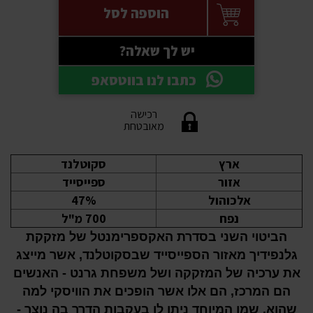
הוספה לסל
יש לך שאלה?
כתבו לנו בווטסאפ
רכישה
מאובטחת
ארץ
סקוטלנד
אזור
ספייסייד
אלכוהול
47%
נפח
700 מ"ל
הביטוי השני בסדרת האקספרימנטל של מזקקת
גלנפידיך מאזור הספייסייד שבסקוטלנד, אשר מייצג
את ערכיה של המזקקה ושל משפחת גרנט - האנשים
הם המרכז, הם אלו אשר הופכים את הוויסקי למה
שהוא. שמו המיוחד ניתן לו בעקבות הדרך בה נוצר -