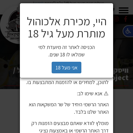
משלוח חינם בקניה מעל 249 ש"ח (*בכפוף
לתקנון
)
×
0549271600
0549271600
SALE
משלוחים
היי, מכירת אלכוהול
מותרת מעל גיל 18
⚠️ הודעה חשובה ללקוחותינו
לקוחות יקרים,
הכניסה לאתר זה מיועדת למי
לאחרונה זיהינו כי גורם חיצוני העתיק את
שמלאו לו 18 שנים.
אתר האינטרנט שלנו ואת תכניו, ואף עושה
בהם שימוש ללא אישור. מדובר באתר שאינו
אני מעל 18
וויסקי גלנפידיך XX פרוג'קט 700 מ"ל /
שייך לחברת שר המשקאות, ואיננו אחראים
Glenfiddich Project
לתוכן, למחירים או להזמנות המתבצעות בו.
⚠️ אנא שימו לב:
האתר הרשמי היחיד של שר המשקאות הוא
האתר שלנו בלבד.
מומלץ לוודא שאתם מבצעים הזמנות רק
דרך האתר הרשמי או באמצעות נציגי