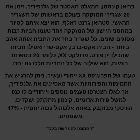
בריאן קינסמן, המאלט מאסטר של גלנפידיך, זימן את
20 שגרירי המזקקה בעולם בראשותו של השגריר
הראשי, סטרואן גרנט ראלף. הוא יצא איתם לסיור
במחסני היישון של המזקקה ויחד טעמו חביות רבות
מסוגים שונים. כל שגריר בחר את החבית אותה אהב
ביותר - חבית אקס-ברבן, אקס-שרי ואפילו חביות
שהכילו יין פורט. פרוג'קט XX, כלומר 20 בספרות
רומיות, הוא שילוב של כל החביות הללו גם יחד!
טעמו של הפרוג'קט XX ייחודי ועשיר. ניתן להרגיש את
החמימות והפירותיות אשר מאפיינים את גלנפידיך,
אך לאלו הצטרפו טעמים נוספים וייחודיים לו כמו
למשל פירות אדומים, קינמון מתקתק ושקדים.
הוויסקי מבוקבק באחוז אלכוהול גבוה יחסית - 47%
משמחים.
*התמונה להמחשה בלבד