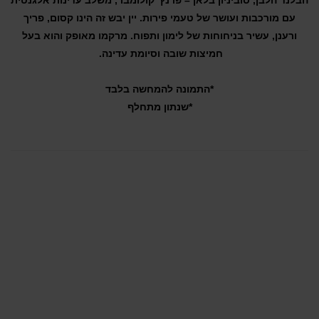
הבלנד הלבן, סוביניון בלאן – פרנץ' קולומבר, משלב עדינות אלגנטית
עם מורכבות ועושר של טעמי פירות. יין יבש זה הינו קסום, פריך
ורענן, עשיר בניחוחות של לימון ותפוח. מרקמו מאופק והוא בעל
חמיצות שובה וסיומת עדינה.
*התמונה להמחשה בלבד
*שנתון מתחלף