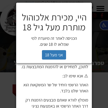
משלוח חינם בקניה מעל 249 ש"ח (*בכפוף
לתקנון
)
×
0549271600
0549271600
SALE
משלוחים
היי, מכירת אלכוהול
מותרת מעל גיל 18
⚠️ הודעה חשובה ללקוחותינו
לקוחות יקרים,
הכניסה לאתר זה מיועדת למי
לאחרונה זיהינו כי גורם חיצוני העתיק את
שמלאו לו 18 שנים.
אתר האינטרנט שלנו ואת תכניו, ואף עושה
בהם שימוש ללא אישור. מדובר באתר שאינו
אני מעל 18
שייך לחברת שר המשקאות, ואיננו אחראים
טפרברג אינספייר דסטיטאז' 750 מ''ל
לתוכן, למחירים או להזמנות המתבצעות בו.
⚠️ אנא שימו לב:
האתר הרשמי היחיד של שר המשקאות הוא
2 ב 110 ₪
האתר שלנו בלבד.
מומלץ לוודא שאתם מבצעים הזמנות רק
דרך האתר הרשמי או באמצעות נציגי