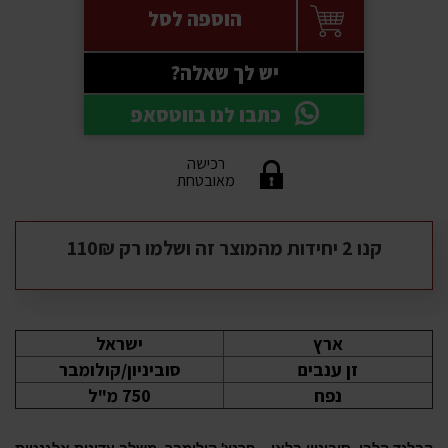
הוספה לסל
יש לך שאלה?
כתבו לנו בווטסאפ
רכישה
מאובטחת
קנו 2 יחידות מהמוצר זה ושלמו רק 110₪
ארץ
ישראל
זן ענבים
סוביניון/קולומבר
נפח
750 מ"ל