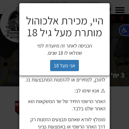
משלוח חינם בקניה מעל 249 ש"ח (*בכפוף
לתקנון
)
×
0549271600
0549271600
SALE
משלוחים
היי, מכירת אלכוהול
מותרת מעל גיל 18
⚠️ הודעה חשובה ללקוחותינו
לקוחות יקרים,
הכניסה לאתר זה מיועדת למי
לאחרונה זיהינו כי גורם חיצוני העתיק את
שמלאו לו 18 שנים.
אתר האינטרנט שלנו ואת תכניו, ואף עושה
בהם שימוש ללא אישור. מדובר באתר שאינו
אני מעל 18
שייך לחברת שר המשקאות, ואיננו אחראים
3 יח' דלתון כנען לבן 750 מ"ל
לתוכן, למחירים או להזמנות המתבצעות בו.
⚠️ אנא שימו לב:
האתר הרשמי היחיד של שר המשקאות הוא
מחיר קודם 147 ₪
האתר שלנו בלבד.
מומלץ לוודא שאתם מבצעים הזמנות רק
דרך האתר הרשמי או באמצעות נציגי