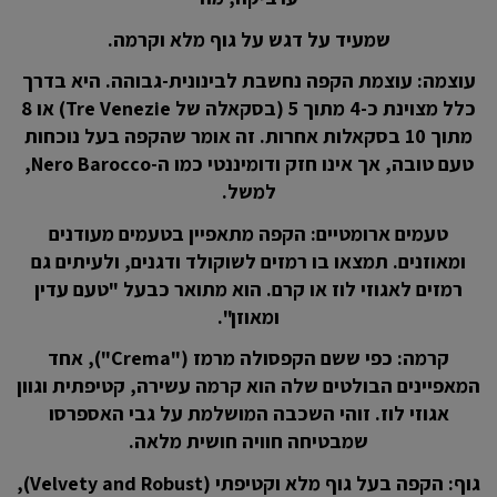
שמעיד על דגש על גוף מלא וקרמה.
עוצמה: עוצמת הקפה נחשבת לבינונית-גבוהה. היא בדרך
כלל מצוינת כ-4 מתוך 5 (בסקאלה של Tre Venezie) או 8
מתוך 10 בסקאלות אחרות. זה אומר שהקפה בעל נוכחות
טעם טובה, אך אינו חזק ודומיננטי כמו ה-Nero Barocco,
למשל.
טעמים ארומטיים: הקפה מתאפיין בטעמים מעודנים
ומאוזנים. תמצאו בו רמזים לשוקולד ודגנים, ולעיתים גם
רמזים לאגוזי לוז או קרם. הוא מתואר כבעל "טעם עדין
ומאוזן".
קרמה: כפי ששם הקפסולה מרמז ("Crema"), אחד
המאפיינים הבולטים שלה הוא קרמה עשירה, קטיפתית וגוון
אגוזי לוז. זוהי השכבה המושלמת על גבי האספרסו
שמבטיחה חוויה חושית מלאה.
גוף: הקפה בעל גוף מלא וקטיפתי (Velvety and Robust),