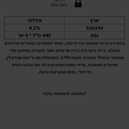
מאובטחת
ארץ
אירלנד
אלכוהול
4.1%
נפח
440 מ"ל * 4 יח'
גינס היא בירה סטאוט אירית כהה, ואחד המותגים המוכרים והידועים
בעולם. בירה גינס היא בירה פרימיום אשר מיוצרת במתכון סודי
שנשמר בכותלי החברה משנת 1759, במבשלת סט.ג'יימס שבדבלין,
ומיוצרת משעורה, פרחי כשות המעניקים לה את צבעה הכהה
והייחודי, ומים ממעיינות וויקלו.
*התמונה להמחשה בלבד