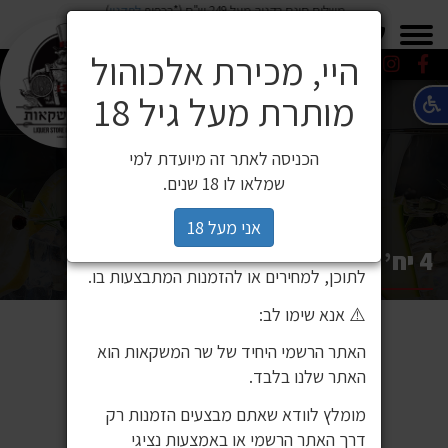
משלוח חינם בקניה מעל 249 ש"ח (*בכפוף
לתקנון
)
×
0549271600
0549271600
SALE
משלוחים
היי, מכירת אלכוהול
מותרת מעל גיל 18
⚠️ הודעה חשובה ללקוחותינו
לקוחות יקרים,
הכניסה לאתר זה מיועדת למי
לאחרונה זיהינו כי גורם חיצוני העתיק את
שמלאו לו 18 שנים.
אתר האינטרנט שלנו ואת תכניו, ואף עושה
בהם שימוש ללא אישור. מדובר באתר שאינו
אני מעל 18
שייך לחברת שר המשקאות, ואיננו אחראים
4 יח’ בירה גינס 440 מ"ל
לתוכן, למחירים או להזמנות המתבצעות בו.
⚠️ אנא שימו לב:
האתר הרשמי היחיד של שר המשקאות הוא
האתר שלנו בלבד.
מומלץ לוודא שאתם מבצעים הזמנות רק
דרך האתר הרשמי או באמצעות נציגי