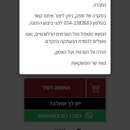
החברה.
במקרה של ספק, ניתן ליצור איתנו קשר
בטלפון 054-2382683 לפני ביצוע הזמנה.
הנושא מטופל מול הגורמים הרלוונטיים, ואנו
פועלים להסרת ההעתקה בהקדם.
תודה על הערנות ועל האמון,
מחיר באתר:
49.00 ₪
צוות שר המשקאות
מחיר ל100 מ"ל:
3 ₪
הוספה לסל
יש לך שאלה?
כתבו לנו בווטסאפ
רכישה