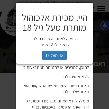
משלוח חינם בקניה מעל 249 ש"ח (*בכפוף
לתקנון
)
×
0549271600
0549271600
SALE
משלוחים
היי, מכירת אלכוהול
מותרת מעל גיל 18
⚠️ הודעה חשובה ללקוחותינו
לקוחות יקרים,
הכניסה לאתר זה מיועדת למי
לאחרונה זיהינו כי גורם חיצוני העתיק את
שמלאו לו 18 שנים.
אתר האינטרנט שלנו ואת תכניו, ואף עושה
בהם שימוש ללא אישור. מדובר באתר שאינו
אני מעל 18
שייך לחברת שר המשקאות, ואיננו אחראים
ראבו דה גאלה אדום 750 מ"ל כשר
לתוכן, למחירים או להזמנות המתבצעות בו.
⚠️ אנא שימו לב:
האתר הרשמי היחיד של שר המשקאות הוא
האתר שלנו בלבד.
מומלץ לוודא שאתם מבצעים הזמנות רק
דרך האתר הרשמי או באמצעות נציגי