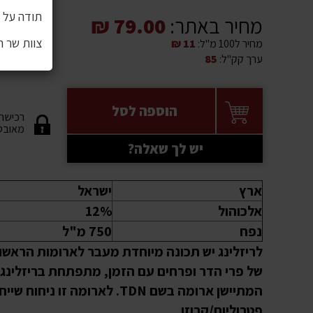
תודה על ה
מחיר באתר:
79.00 ₪
צוות שר 
מחיר ל100 מ"ל:
11 ₪
ערך קק"ל:
85
הוספה לסל
רכישה
מאובט
יש לך שאלה?
ארץ
ישראל
אלכוהול
12%
נפח
750 מ"ל
לריזלינג יש תכונה מיוחדת מעבר לארומות הראשונ
של פרי הדר ופרחים עם הזמן, מתפתחת בריזלינג
המתיישן ארומה בשם TDN. לארומה זו ניחוח
פטרוליום/קרוזן.