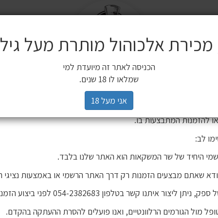
שלח
משלוחים
 מכירת אלכוהול מותרת מעל גיל 18
ים משלימים
SALE
חשובה ללקוחותינו
הכניסה לאתר זה מיועדת למי
3 יינות ב 119 ₪
2 יינות ב 120 ₪
מיניאטורות / 200 מ"ל
כלי הגשה וכלי בישול
הברים שלנו
פסטיבל
רים,
שמלאו לו 18 שנים.
יהינו כי גורם חיצוני העתיק את אתר האינטרנט שלנו ואת תכניו, ואף ע
אני מעל 18
 אישור. מדובר באתר שאינו שייך לחברת שר המשקאות, ואיננו אחראים
ו להזמנות המתבצעות בו.
מו לב:
מי היחיד של שר המשקאות הוא האתר שלנו בלבד.
ודא שאתם מבצעים הזמנות רק דרך האתר הרשמי או באמצעות נציגי ה
יתן ליצור איתנו קשר בטלפון 054-2382683 לפני ביצוע הזמנה.
פל מול הגורמים הרלוונטיים, ואנו פועלים להסרת ההעתקה בהקדם.