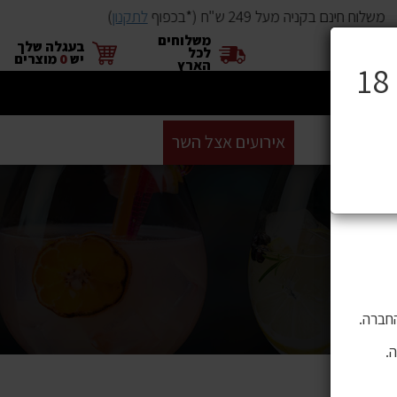
משלוח חינם בקניה מעל 249 ש"ח (*בכפוף
לתקנון
)
משלוחים
×
בעגלה שלך
לכל
יש
0
מוצרים
הארץ
ים
BUYME
אירועים אצל השר
GIFT CARD
סניפים
ושה בהם
 לתוכן,
חברה.