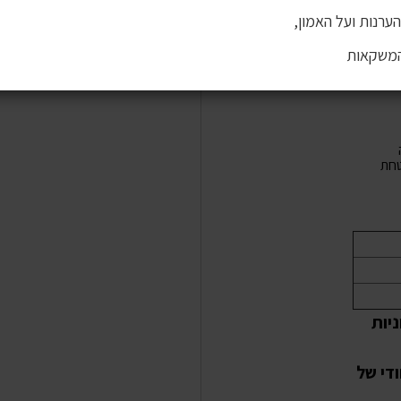
ערנות ועל האמון,
המשקאות
חת
יות
 שייחודי של