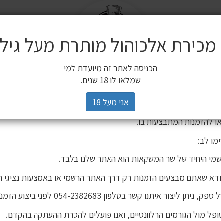
שלח
משלוחים
 מכירת אלכוהול מותרת מעל גיל 18
ים משלימים
SALE
חשובה ללקוחותינו
הכניסה לאתר זה מיועדת למי
3 יינות ב 119 ₪
2 יינות ב 120 ₪
מיניאטורות / 200 מ"ל
כלי הגשה וכלי בישול
הברים שלנו
פסטיבל
רים,
שמלאו לו 18 שנים.
יהינו כי גורם חיצוני העתיק את אתר האינטרנט שלנו ואת תכניו, ואף ע
אני מעל 18
 אישור. מדובר באתר שאינו שייך לחברת שר המשקאות, ואיננו אחראים
ו להזמנות המתבצעות בו.
מו לב:
מי היחיד של שר המשקאות הוא האתר שלנו בלבד.
ודא שאתם מבצעים הזמנות רק דרך האתר הרשמי או באמצעות נציגי ה
צ'יפורו טסאנטאלי 500 מ"ל ציפורו
יתן ליצור איתנו קשר בטלפון 054-2382683 לפני ביצוע הזמנה.
פל מול הגורמים הרלוונטיים, ואנו פועלים להסרת ההעתקה בהקדם.