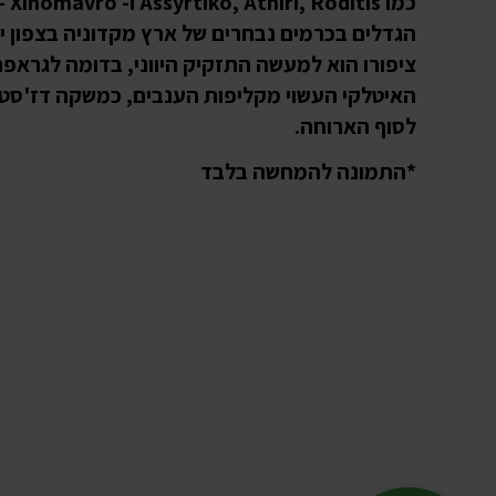
כמו Assyrtiko, Athiri, Roditis ו- vro
הגדלים בכרמים נבחרים של ארץ מקדוניה בצפון יוו
ציפורו הוא למעשה התזקיק היווני, בדומה לגראפ
האיטלקי העשוי מקליפות הענבים, כמשקה דז'סטי
לסוף הארוחה.
*התמונה להמחשה בלבד