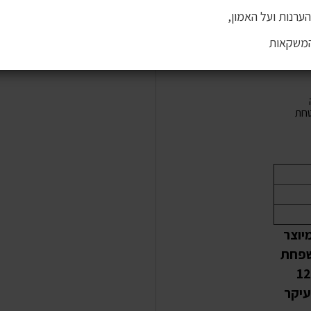
ערנות ועל האמון,
המשקאות
חת
יוצר
שפחת
 את Tsipouro כבר למעלה מ-125
עיקר