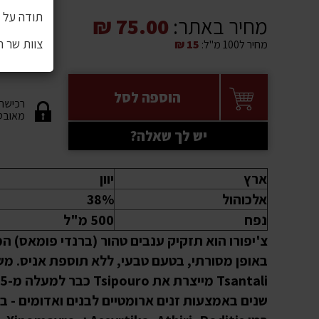
תודה על ה
מחיר באתר:
75.00 ₪
צוות שר 
מחיר ל100 מ"ל:
15 ₪
הוספה לסל
רכישה
מאובט
יש לך שאלה?
ארץ
יוון
אלכוהול
38%
נפח
500 מ"ל
צ'יפורו הוא תזקיק ענבים טהור (ברנדי פומאס) המ
באופן מסורתי, בטעם טבעי, ללא תוספת אניס. מ
Tsantali מייצרת
שנים באמצעות זנים ארומטיים לבנים ואדומים - ב