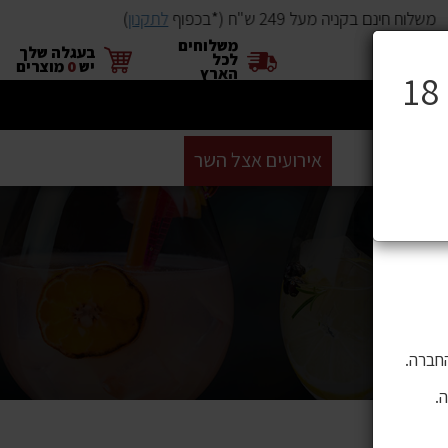
משלוח חינם בקניה מעל 249 ש"ח (*בכפוף
לתקנון
)
משלוחים
×
בעגלה שלך
לכל
יש
0
מוצרים
הארץ
ים
BUYME
אירועים אצל השר
GIFT CARD
סניפים
ושה בהם
 לתוכן,
חברה.