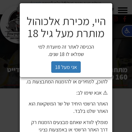
משלוח חינם בקניה מעל 249 ש"ח (*בכפוף
לתקנון
)
×
0549271600
0549271600
SALE
משלוחים
היי, מכירת אלכוהול
מותרת מעל גיל 18
⚠️ הודעה חשובה ללקוחותינו
לקוחות יקרים,
הכניסה לאתר זה מיועדת למי
לאחרונה זיהינו כי גורם חיצוני העתיק את
שמלאו לו 18 שנים.
אתר האינטרנט שלנו ואת תכניו, ואף עושה
בהם שימוש ללא אישור. מדובר באתר שאינו
אני מעל 18
מתחברים - משחק קלפים לזוגות או לדייט
שייך לחברת שר המשקאות, ואיננו אחראים
160 קלפים
לתוכן, למחירים או להזמנות המתבצעות בו.
⚠️ אנא שימו לב:
האתר הרשמי היחיד של שר המשקאות הוא
האתר שלנו בלבד.
מומלץ לוודא שאתם מבצעים הזמנות רק
דרך האתר הרשמי או באמצעות נציגי