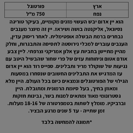
ארץ
פורטוגל
נפח
750 מ"ל
הוא יין אדום יבש העשוי מזנים מקומיים, בעיקר טוריגה
נסיונאל, אליקנטה בושה ושיראז. יין זה מיוצר מענבים
נבחרים ברמת הבשלה אופטימלית. לאחר ריסוק עדין,
הענבים עוברים למכלי נירוסטה לתסיסה והתבגרות, וחלק
מהיין מתיישן בחביות עץ אלון אמריקני וצרפתי. ליין צבע
אודם אטום וניחוחות עזים של פרי שחור שהבשיל היטב עם
נגיעות של שוקולד מריר ותבלינים. ספייס רוד הוא יין אדום
עז המדגיש את התבלינים החשובים שנסחרו במסעות
הגילוי של הפורטוגלים ונמצאים כיום בכל העולם. היין מלא
ומאוזן בחיך, בעל סיומת הרמונית ומתובלת. היין
גסטרונומי מאוד ומתאים למנות בשר, גבינות חזקות
וברביקיו. מומלץ לשתות בטמפרטורה של 18-16 מעלות.
זמן שתייה - עד 5 שנים מרגע הבציר.
*תמונה להמחשה בלבד