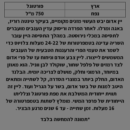
ארץ
פורטוגל
נפח
750 מ"ל
יין אדום יבש העשוי מזנים מקומיים, בעיקר טינטה רוריז,
באגה ומרלו. לאחר הפרדה וריסוק עדין הענבים מועברים
לתסיסה במכלי נירוסטה. במהלך התסיסה היין עובר
השריה עדינה בטמפרטורות של 24-22 מעלות צלזיוס כדי
לשמר את טעמי הפרי והרעננות הטבעית של הענבים
המשמשים לייצורו. ליין צבע אודם וניחוח עז של פרי אדום
לצד רמזים של פלפל שחור, שוקולד לבן ווניל. הוא מאוזן
במיוחד, הרמוני וחלק, מושלם לצריכה יומית. הבלנד
האדום, החלק ביותר במוצרי הסדרה, קל לשתייה ומתאים
היטב למנות של בשר אדום, בשר על הגריל ועוד. ליין זה
תווית ייחודית המשלבת את מפת פורטוגל וצלליתו
הייחודית של פרפר המשי. מומלץ לשתות בטמפרטורה של
16 מעלות. זמן שתייה - עד 6 שנים מרגע הבציר.
*תמונה להמחשה בלבד