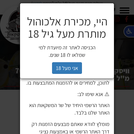
משלוח חינם בקניה מעל 249 ש"ח (*בכפוף
לתקנון
)
×
0549271600
0549271600
SALE
משלוחים
היי, מכירת אלכוהול
מותרת מעל גיל 18
⚠️ הודעה חשובה ללקוחותינו
לקוחות יקרים,
הכניסה לאתר זה מיועדת למי
לאחרונה זיהינו כי גורם חיצוני העתיק את
שמלאו לו 18 שנים.
אתר האינטרנט שלנו ואת תכניו, ואף עושה
בהם שימוש ללא אישור. מדובר באתר שאינו
אני מעל 18
וויסקי מארס טסונוקי סינגל מעושן 700
שייך לחברת שר המשקאות, ואיננו אחראים
מ"ל
לתוכן, למחירים או להזמנות המתבצעות בו.
⚠️ אנא שימו לב:
האתר הרשמי היחיד של שר המשקאות הוא
האתר שלנו בלבד.
מומלץ לוודא שאתם מבצעים הזמנות רק
דרך האתר הרשמי או באמצעות נציגי