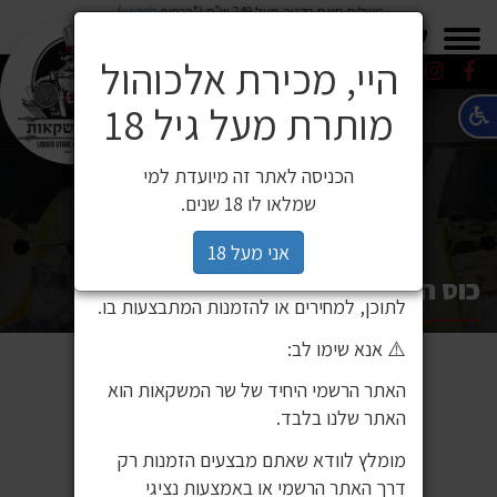
משלוח חינם בקניה מעל 249 ש"ח (*בכפוף
לתקנון
)
×
0549271600
0549271600
SALE
משלוחים
היי, מכירת אלכוהול
מותרת מעל גיל 18
⚠️ הודעה חשובה ללקוחותינו
לקוחות יקרים,
הכניסה לאתר זה מיועדת למי
לאחרונה זיהינו כי גורם חיצוני העתיק את
שמלאו לו 18 שנים.
אתר האינטרנט שלנו ואת תכניו, ואף עושה
בהם שימוש ללא אישור. מדובר באתר שאינו
אני מעל 18
שייך לחברת שר המשקאות, ואיננו אחראים
כוס הייבול ג'וני ווקר
לתוכן, למחירים או להזמנות המתבצעות בו.
⚠️ אנא שימו לב:
האתר הרשמי היחיד של שר המשקאות הוא
האתר שלנו בלבד.
מומלץ לוודא שאתם מבצעים הזמנות רק
דרך האתר הרשמי או באמצעות נציגי