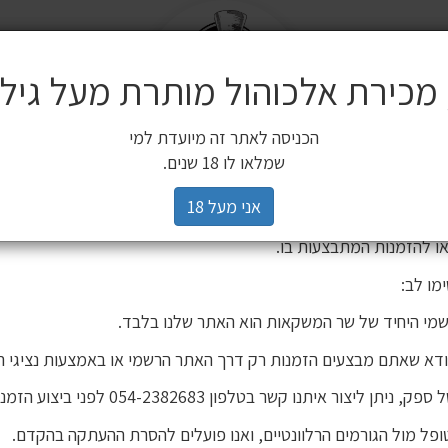
מש
שלח
משלוחים
 מכירת אלכוהול מותרת מעל גיל 18
ים משלימים
SALE
חשובה ללקוחותינו
הכניסה לאתר זה מיועדת למי
3 יינות ב 119 ₪
2 יינות ב 120 ₪
מיניאטורות / 200 מ"ל
כלי הגשה וכלי בישול
הברים שלנו
פסטיבל
רים,
שמלאו לו 18 שנים.
יהינו כי גורם חיצוני העתיק את אתר האינטרנט שלנו ואת תכניו, ואף ע
אני מעל 18
 אישור. מדובר באתר שאינו שייך לחברת שר המשקאות, ואיננו אחראים
ו להזמנות המתבצעות בו.
מו לב:
מי היחיד של שר המשקאות הוא האתר שלנו בלבד.
ודא שאתם מבצעים הזמנות רק דרך האתר הרשמי או באמצעות נציגי ה
וויסקי ג'וני ווקר
וויסקי ג'וני ווקר בלונד 700 מ"ל+כוס מתנה
יתן ליצור איתנו קשר בטלפון 054-2382683 לפני ביצוע הזמנה.
פל מול הגורמים הרלוונטיים, ואנו פועלים להסרת ההעתקה בהקדם.