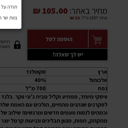
תודה על ה
מחיר באתר:
105.00 ₪
צוות שר 
מחיר ל100 מ"ל:
15 ₪
הוספה לסל
רכישה
מאובט
יש לך שאלה?
ארץ
סקוטלנד
אלכוהול
40%
נפח
700 מ"ל
וויסקי מיוחד, מפתיע וקליל מבית ג'וני ווקר. בלנד
לסקרנים שנהנים מהחיים, הולכים עם האמת שלה
וכמהים לנסות טעמים חדשים ומרגשים! שילוב של ו
מתקתק, תפוח, מגוון תבלינים ונגיעות קרמל יוצר