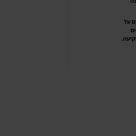
ה
ם על
ים
קיעה.