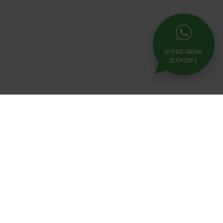
תל-
25
אודות
|