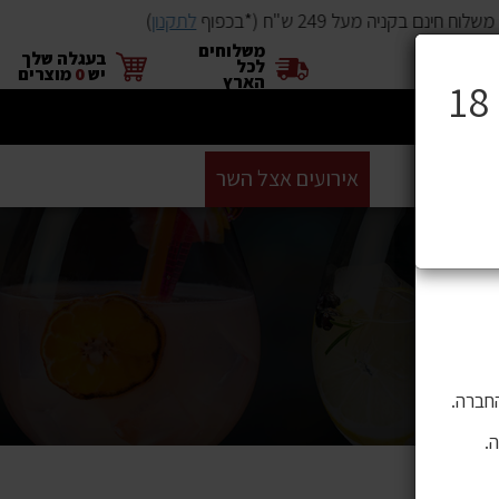
לוח חינם בקניה מעל 249 ש"ח (*בכפוף
לתקנון
)
משלוחים
×
בעגלה שלך
לכל
יש
0
מוצרים
הארץ
ים
BUYME
אירועים אצל השר
GIFT CARD
סניפים
ושה בהם
 לתוכן,
חברה.