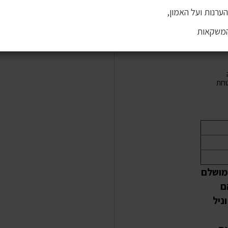
ערנות ועל האמון,
המשקאות
חת
 מושלם
ם
ניל