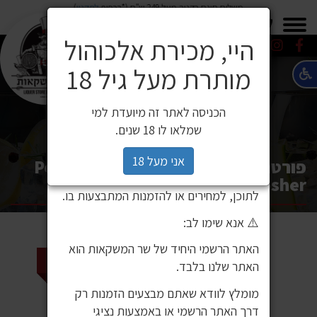
משלוח חינם בקניה מעל 249 ש"ח (*בכפוף
לתקנון
)
×
0549271600
0549271600
SALE
משלוחים
היי, מכירת אלכוהול
מותרת מעל גיל 18
⚠️ הודעה חשובה ללקוחותינו
לקוחות יקרים,
הכניסה לאתר זה מיועדת למי
לאחרונה זיהינו כי גורם חיצוני העתיק את
שמלאו לו 18 שנים.
אתר האינטרנט שלנו ואת תכניו, ואף עושה
בהם שימוש ללא אישור. מדובר באתר שאינו
אני מעל 18
פורטה 6 אדום 750 מ''ל כשר / Porta 6
שייך לחברת שר המשקאות, ואיננו אחראים
Tinto Kosher
לתוכן, למחירים או להזמנות המתבצעות בו.
⚠️ אנא שימו לב:
האתר הרשמי היחיד של שר המשקאות הוא
2 ב 110 ₪
האתר שלנו בלבד.
מומלץ לוודא שאתם מבצעים הזמנות רק
דרך האתר הרשמי או באמצעות נציגי