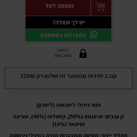
הוספה לסל
יש לך שאלה?
כתבו לנו בווטסאפ
רכישה
מאובטחת
קנו 2 יחידות מהמוצר זה ושלמו רק 110₪
אזור גידול:
ליסבואה (ליסבון)
זן ענבים:
אראגונס (50%), קסטלאו (40%), טוריגה
נסיונאל (10%)
תהליך ייצור:
תסיסה והתבגרות קצרה במיכלי נירוסטה