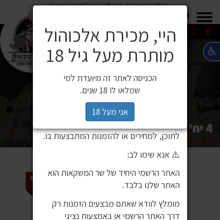
משלוח חינם בקניה מעל 249 ש"ח (*בכפוף
לתקנון
)
×
0549271600
0549271600
SALE
משלוחים
היי, מכירת אלכוהול
מותרת מעל גיל 18
⚠️ הודעה חשובה ללקוחותינו
לקוחות יקרים,
הכניסה לאתר זה מיועדת למי
לאחרונה זיהינו כי גורם חיצוני העתיק את
שמלאו לו 18 שנים.
אתר האינטרנט שלנו ואת תכניו, ואף עושה
בהם שימוש ללא אישור. מדובר באתר שאינו
אני מעל 18
שייך לחברת שר המשקאות, ואיננו אחראים
4 יח' סמירנוף אייס 275 מ"ל
לתוכן, למחירים או להזמנות המתבצעות בו.
⚠️ אנא שימו לב:
האתר הרשמי היחיד של שר המשקאות הוא
מחיר קודם 49 ₪
האתר שלנו בלבד.
מומלץ לוודא שאתם מבצעים הזמנות רק
דרך האתר הרשמי או באמצעות נציגי