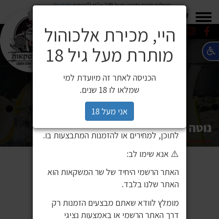
משלוח חינם בקניה מעל 249 ש"ח (*בכפוף
לתקנון
)
×
0549271600
0549271600
SALE
משלוחים
היי, מכירת אלכוהול
מותרת מעל גיל 18
⚠️ הודעה חשובה ללקוחותינו
לקוחות יקרים,
הכניסה לאתר זה מיועדת למי
לאחרונה זיהינו כי גורם חיצוני העתיק את
שמלאו לו 18 שנים.
אתר האינטרנט שלנו ואת תכניו, ואף עושה
בהם שימוש ללא אישור. מדובר באתר שאינו
אני מעל 18
שייך לחברת שר המשקאות, ואיננו אחראים
נוטה רוסה פרימיטיבו סאלנטו 3 ליטר
לתוכן, למחירים או להזמנות המתבצעות בו.
⚠️ אנא שימו לב:
האתר הרשמי היחיד של שר המשקאות הוא
האתר שלנו בלבד.
מומלץ לוודא שאתם מבצעים הזמנות רק
דרך האתר הרשמי או באמצעות נציגי