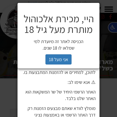
משלוח חינם בקניה מעל 249 ש"ח (*בכפוף
לתקנון
)
×
0549271600
0549271600
SALE
משלוחים
היי, מכירת אלכוהול
מותרת מעל גיל 18
⚠️ הודעה חשובה ללקוחותינו
לקוחות יקרים,
הכניסה לאתר זה מיועדת למי
לאחרונה זיהינו כי גורם חיצוני העתיק את
שמלאו לו 18 שנים.
אתר האינטרנט שלנו ואת תכניו, ואף עושה
בהם שימוש ללא אישור. מדובר באתר שאינו
אני מעל 18
מארז קוניאק גודה VSOP עם זוג כוסות
שייך לחברת שר המשקאות, ואיננו אחראים
כשל"פ / Godet
לתוכן, למחירים או להזמנות המתבצעות בו.
⚠️ אנא שימו לב:
האתר הרשמי היחיד של שר המשקאות הוא
האתר שלנו בלבד.
מומלץ לוודא שאתם מבצעים הזמנות רק
דרך האתר הרשמי או באמצעות נציגי