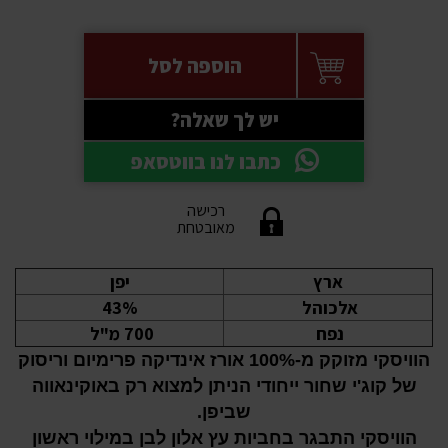
הוספה לסל
יש לך שאלה?
כתבו לנו בווטסאפ
רכישה
מאובטחת
ארץ
יפן
אלכוהל
43%
נפח
700 מ"ל
הוויסקי מזוקק מ-100% אורז אינדיקה פרימיום וריסוק
של קוג'י שחור ייחודי הניתן למצוא רק באוקינאווה
שביפן
.
הוויסקי התבגר בחביות עץ אלון לבן במילוי ראשון