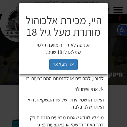
משלוח חינם בקניה מעל 249 ש"ח (*בכפוף
לתקנון
)
×
0549271600
0549271600
SALE
משלוחים
היי, מכירת אלכוהול
מותרת מעל גיל 18
⚠️ הודעה חשובה ללקוחותינו
לקוחות יקרים,
הכניסה לאתר זה מיועדת למי
לאחרונה זיהינו כי גורם חיצוני העתיק את
שמלאו לו 18 שנים.
אתר האינטרנט שלנו ואת תכניו, ואף עושה
בהם שימוש ללא אישור. מדובר באתר שאינו
אני מעל 18
שייך לחברת שר המשקאות, ואיננו אחראים
וויסקי קוג'ירה 5 שנה 700 מ"ל
לתוכן, למחירים או להזמנות המתבצעות בו.
⚠️ אנא שימו לב:
האתר הרשמי היחיד של שר המשקאות הוא
האתר שלנו בלבד.
מומלץ לוודא שאתם מבצעים הזמנות רק
דרך האתר הרשמי או באמצעות נציגי