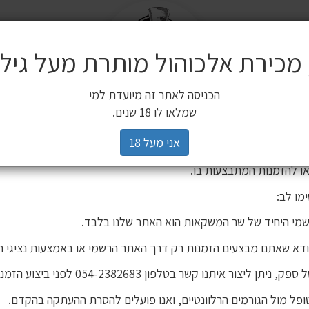
מ
שלח
משלוחים
 מכירת אלכוהול מותרת מעל גיל 18
ים משלימים
SALE
חשובה ללקוחותינו
הכניסה לאתר זה מיועדת למי
3 יינות ב 119 ₪
2 יינות ב 120 ₪
מיניאטורות / 200 מ"ל
כלי הגשה וכלי בישול
הברים שלנו
פסטיבל
רים,
שמלאו לו 18 שנים.
יהינו כי גורם חיצוני העתיק את אתר האינטרנט שלנו ואת תכניו, ואף ע
אני מעל 18
 אישור. מדובר באתר שאינו שייך לחברת שר המשקאות, ואיננו אחראים
ו להזמנות המתבצעות בו.
מו לב:
מי היחיד של שר המשקאות הוא האתר שלנו בלבד.
ודא שאתם מבצעים הזמנות רק דרך האתר הרשמי או באמצעות נציגי ה
יסקי קוג'ירה אינארי 700 מ"ל
יתן ליצור איתנו קשר בטלפון 054-2382683 לפני ביצוע הזמנה.
פל מול הגורמים הרלוונטיים, ואנו פועלים להסרת ההעתקה בהקדם.