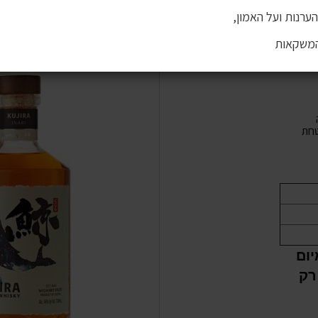
ערנות ועל האמון,
המשקאות
חת
רימיום
רק