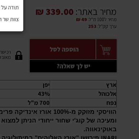
תודה על ה
מחיר באתר:
339.00 ₪
צוות שר 
מחיר ל100 מ"ל:
49 ₪
ערך קק"ל:
253
הוספה לסל
רכישה
מאובט
יש לך שאלה?
ארץ
יפן
אלכוהל
43%
נפח
700 מ"ל
הוויסקי מזוקק מ-100% אורז אינדיקה פ
ומעיכה של קוג'י שחור ייחודי הניתן למצוא 
באוקינאווה.
INARI
פירושו "אורז האלוהים" במיתולוגיה