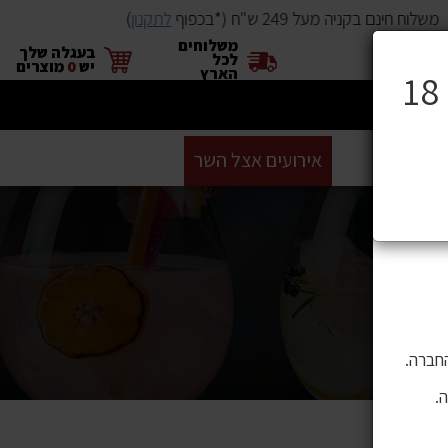
שלוח חינם בקניה מעל 249 ש"ח (*בכפוף
לתקנון
)
משלוחים
×
בעגלה שלך
לכל
יש
0
מוצרים
הארץ
ים
BUYME
אירועים אצל השר
GIFT CARD
סניפים
ושה בהם
 לתוכן,
חברה.