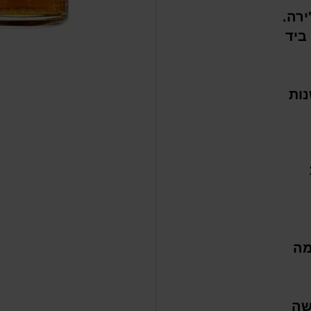
ירה.
ביד
ות
מה
שה