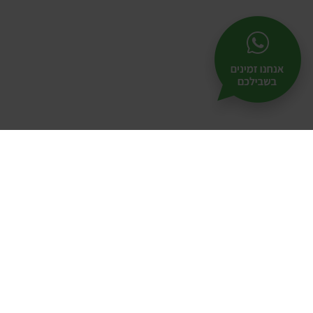
תל-
25
אודות
|