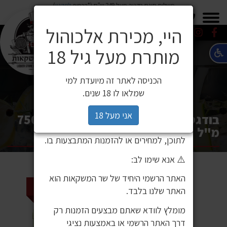
משלוח חינם בקניה מעל 249 ש"ח (*בכפוף
לתקנון
)
×
0549271600
0549271600
SALE
משלוחים
היי, מכירת אלכוהול
מותרת מעל גיל 18
⚠️ הודעה חשובה ללקוחותינו
לקוחות יקרים,
הכניסה לאתר זה מיועדת למי
לאחרונה זיהינו כי גורם חיצוני העתיק את
שמלאו לו 18 שנים.
אתר האינטרנט שלנו ואת תכניו, ואף עושה
בהם שימוש ללא אישור. מדובר באתר שאינו
אני מעל 18
בודגס לן דוקסה דה ויאדוליד רואדה 750
שייך לחברת שר המשקאות, ואיננו אחראים
מ"ל
לתוכן, למחירים או להזמנות המתבצעות בו.
⚠️ אנא שימו לב:
האתר הרשמי היחיד של שר המשקאות הוא
2 ב 99 ₪
האתר שלנו בלבד.
מומלץ לוודא שאתם מבצעים הזמנות רק
דרך האתר הרשמי או באמצעות נציגי