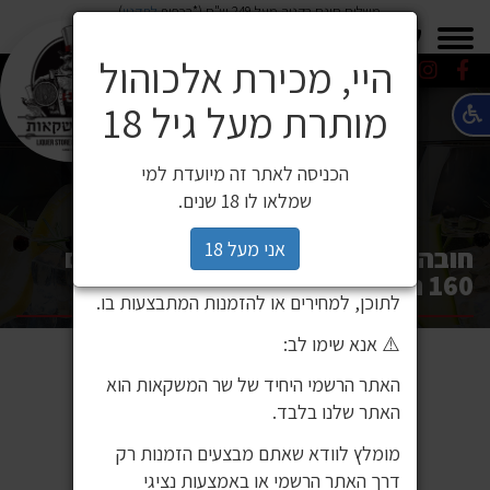
משלוח חינם בקניה מעל 249 ש"ח (*בכפוף
לתקנון
)
×
0549271600
0549271600
SALE
משלוחים
היי, מכירת אלכוהול
מותרת מעל גיל 18
⚠️ הודעה חשובה ללקוחותינו
לקוחות יקרים,
הכניסה לאתר זה מיועדת למי
לאחרונה זיהינו כי גורם חיצוני העתיק את
שמלאו לו 18 שנים.
אתר האינטרנט שלנו ואת תכניו, ואף עושה
בהם שימוש ללא אישור. מדובר באתר שאינו
אני מעל 18
חובה או חובה +13 – משחק קלפים עם
שייך לחברת שר המשקאות, ואיננו אחראים
160 חובות לילדים
לתוכן, למחירים או להזמנות המתבצעות בו.
⚠️ אנא שימו לב:
האתר הרשמי היחיד של שר המשקאות הוא
האתר שלנו בלבד.
מומלץ לוודא שאתם מבצעים הזמנות רק
דרך האתר הרשמי או באמצעות נציגי