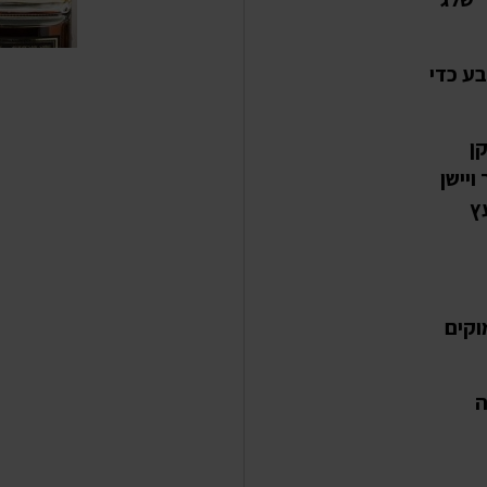
בע כדי
ן
יישן
ץ
וקים
ה