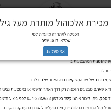
משלו
שלח
משלוחים
 מכירת אלכוהול מותרת מעל גיל 18
ים משלימים
SALE
חשובה ללקוחותינו
הכניסה לאתר זה מיועדת למי
3 יינות ב 119 ₪
2 יינות ב 120 ₪
מיניאטורות / 200 מ"ל
כלי הגשה וכלי בישול
הברים שלנו
פסטיבל
רים,
שמלאו לו 18 שנים.
יהינו כי גורם חיצוני העתיק את אתר האינטרנט שלנו ואת תכניו, ואף ע
אני מעל 18
 אישור. מדובר באתר שאינו שייך לחברת שר המשקאות, ואיננו אחראים
ו להזמנות המתבצעות בו.
מו לב:
מי היחיד של שר המשקאות הוא האתר שלנו בלבד.
ודא שאתם מבצעים הזמנות רק דרך האתר הרשמי או באמצעות נציגי ה
סקי שין פיור מאלט 10 שנים 700 מ"ל
יתן ליצור איתנו קשר בטלפון 054-2382683 לפני ביצוע הזמנה.
פל מול הגורמים הרלוונטיים, ואנו פועלים להסרת ההעתקה בהקדם.