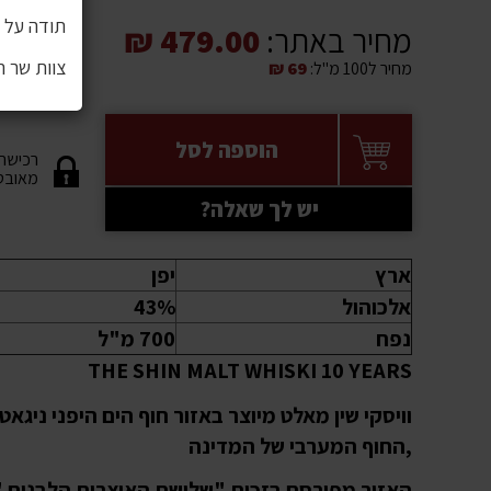
תודה על ה
מחיר באתר:
479.00 ₪
צוות שר 
מחיר ל100 מ"ל:
69 ₪
הוספה לסל
רכישה
מאובט
יש לך שאלה?
ארץ
יפן
אלכוהול
43%
נפח
700 מ"ל
THE SHIN MALT WHISKI 10 YEARS
וויסקי שין מאלט מיוצר באזור חוף הים היפני ניגאט
,החוף המערבי של המדינה
האזור מפורסם בזכות "שלושת האוצרות הלבנים "