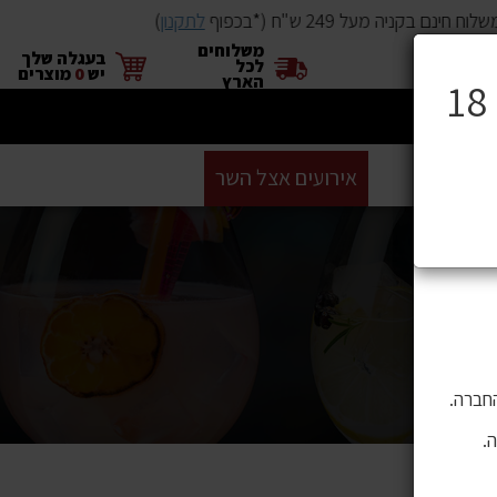
ח חינם בקניה מעל 249 ש"ח (*בכפוף
לתקנון
)
משלוחים
×
בעגלה שלך
לכל
יש
0
מוצרים
הארץ
ים
BUYME
אירועים אצל השר
GIFT CARD
סניפים
ושה בהם
 לתוכן,
חברה.