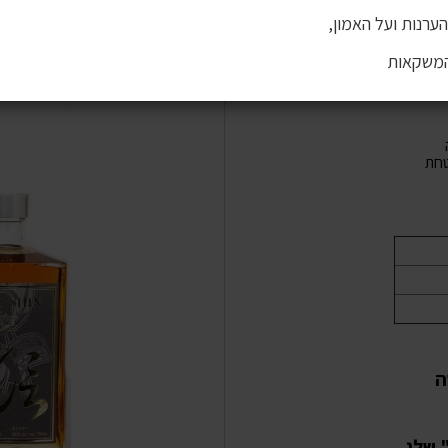
ערנות ועל האמון,
המשקאות
חת
ה
 שלג