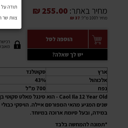
תודה על ה
מחיר באתר:
255.00 ₪
צוות שר 
מחיר ל100 מ"ל:
37 ₪
הוספה לסל
רכישה
מאובט
יש לך שאלה?
ארץ
סקוטלנד
אלכוהול
43%
נפח
700 מ"ל
שנים המגיע מהאי המפורסם איילה. הויסקי כבולי 
במידה, ובעל סיומת ארוכה במיוחד.
*תמונה להמחשה בלבד