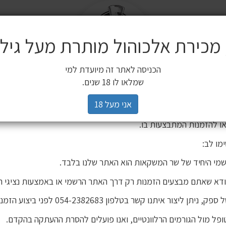
מ
שלח
משלוחים
 מכירת אלכוהול מותרת מעל גיל 18
ים משלימים
SALE
חשובה ללקוחותינו
הכניסה לאתר זה מיועדת למי
3 יינות ב 119 ₪
2 יינות ב 120 ₪
מיניאטורות / 200 מ"ל
כלי הגשה וכלי בישול
הברים שלנו
פסטיבל
רים,
שמלאו לו 18 שנים.
יהינו כי גורם חיצוני העתיק את אתר האינטרנט שלנו ואת תכניו, ואף ע
אני מעל 18
 אישור. מדובר באתר שאינו שייך לחברת שר המשקאות, ואיננו אחראים
ו להזמנות המתבצעות בו.
מו לב:
מי היחיד של שר המשקאות הוא האתר שלנו בלבד.
ודא שאתם מבצעים הזמנות רק דרך האתר הרשמי או באמצעות נציגי ה
וויסקי קאול אילה 12 שנה 700 מ''ל חסר במלאי
יתן ליצור איתנו קשר בטלפון 054-2382683 לפני ביצוע הזמנה.
פל מול הגורמים הרלוונטיים, ואנו פועלים להסרת ההעתקה בהקדם.