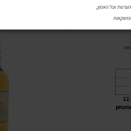
ערנות ועל האמון,
המשקאות
חת
Caol Ila 12 Year Old - הוא סינגל מאלט סקוטי בן 12
ומעושן