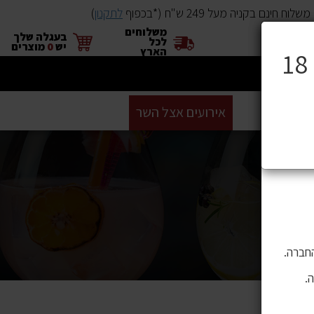
שלוח חינם בקניה מעל 249 ש"ח (*בכפוף
לתקנון
)
משלוחים
×
בעגלה שלך
לכל
יש
0
מוצרים
הארץ
ים
BUYME
אירועים אצל השר
GIFT CARD
סניפים
ושה בהם
 לתוכן,
חברה.