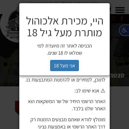
משלוח חינם בקניה מעל 249 ש"ח (*בכפוף
לתקנון
)
×
0549271600
0549271600
SALE
משלוחים
היי, מכירת אלכוהול
מותרת מעל גיל 18
⚠️ הודעה חשובה ללקוחותינו
לקוחות יקרים,
הכניסה לאתר זה מיועדת למי
לאחרונה זיהינו כי גורם חיצוני העתיק את
שמלאו לו 18 שנים.
אתר האינטרנט שלנו ואת תכניו, ואף עושה
בהם שימוש ללא אישור. מדובר באתר שאינו
אני מעל 18
שייך לחברת שר המשקאות, ואיננו אחראים
סנטה חוליה רזרבה מלבק 750 מ"ל
לתוכן, למחירים או להזמנות המתבצעות בו.
⚠️ אנא שימו לב:
האתר הרשמי היחיד של שר המשקאות הוא
2 ב 110 ₪
האתר שלנו בלבד.
מומלץ לוודא שאתם מבצעים הזמנות רק
דרך האתר הרשמי או באמצעות נציגי