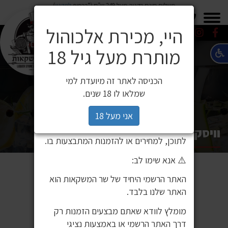
משלוח חינם בקניה מעל 249 ש"ח (*בכפוף
לתקנון
)
×
0549271600
0549271600
SALE
משלוחים
היי, מכירת אלכוהול
מותרת מעל גיל 18
⚠️ הודעה חשובה ללקוחותינו
לקוחות יקרים,
הכניסה לאתר זה מיועדת למי
לאחרונה זיהינו כי גורם חיצוני העתיק את
שמלאו לו 18 שנים.
אתר האינטרנט שלנו ואת תכניו, ואף עושה
בהם שימוש ללא אישור. מדובר באתר שאינו
אני מעל 18
שייך לחברת שר המשקאות, ואיננו אחראים
וויסקי יאמאזאקי 12 שנה 700 מ''ל
לתוכן, למחירים או להזמנות המתבצעות בו.
⚠️ אנא שימו לב:
האתר הרשמי היחיד של שר המשקאות הוא
האתר שלנו בלבד.
מומלץ לוודא שאתם מבצעים הזמנות רק
דרך האתר הרשמי או באמצעות נציגי