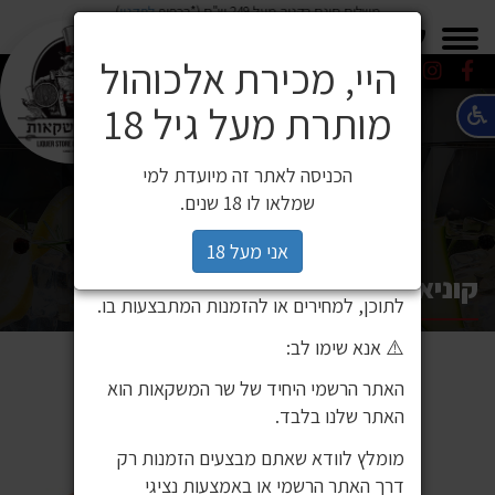
משלוח חינם בקניה מעל 249 ש"ח (*בכפוף
לתקנון
)
×
0549271600
0549271600
SALE
משלוחים
היי, מכירת אלכוהול
מותרת מעל גיל 18
⚠️ הודעה חשובה ללקוחותינו
לקוחות יקרים,
הכניסה לאתר זה מיועדת למי
לאחרונה זיהינו כי גורם חיצוני העתיק את
שמלאו לו 18 שנים.
אתר האינטרנט שלנו ואת תכניו, ואף עושה
בהם שימוש ללא אישור. מדובר באתר שאינו
אני מעל 18
שייך לחברת שר המשקאות, ואיננו אחראים
קוניאק גודה 700 מ"ל VSOP כשר
לתוכן, למחירים או להזמנות המתבצעות בו.
⚠️ אנא שימו לב:
האתר הרשמי היחיד של שר המשקאות הוא
האתר שלנו בלבד.
מומלץ לוודא שאתם מבצעים הזמנות רק
דרך האתר הרשמי או באמצעות נציגי