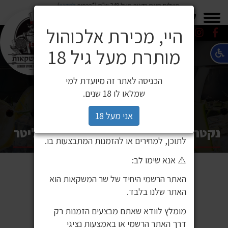
משלוח חינם בקניה מעל 249 ש"ח (*בכפוף
לתקנון
)
×
0549271600
0549271600
SALE
משלוחים
היי, מכירת אלכוהול
מותרת מעל גיל 18
⚠️ הודעה חשובה ללקוחותינו
לקוחות יקרים,
הכניסה לאתר זה מיועדת למי
לאחרונה זיהינו כי גורם חיצוני העתיק את
שמלאו לו 18 שנים.
אתר האינטרנט שלנו ואת תכניו, ואף עושה
בהם שימוש ללא אישור. מדובר באתר שאינו
אני מעל 18
שייך לחברת שר המשקאות, ואיננו אחראים
נקטר חמוציות ספרינג קולקשן 1.25 ליטר
לתוכן, למחירים או להזמנות המתבצעות בו.
⚠️ אנא שימו לב:
האתר הרשמי היחיד של שר המשקאות הוא
האתר שלנו בלבד.
מומלץ לוודא שאתם מבצעים הזמנות רק
דרך האתר הרשמי או באמצעות נציגי