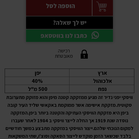
הוספה לסל
יש לך שאלה?
כתבו לנו בווטסאפ
רכישה
מאובטחת
ארץ
יפן
אלכוהול
40%
נפח
500 מ"ל
וויסקי יפני נדיר זה מגיע ממזקקה קטנה מיפן והוא מזוקק מתערובת
סקוטית.
מזקקת אישימה אשר ממוקמת באקאשי שליד העיר קובה
ביפן היא מזקקת הוויסקי העתיקה והקטנה ביותר ביפן.
המזקקה
נוסדה שנת 1919 אך החלה לייצר וויסקי ב 1984 לאחר שעברו
למקום הנוכחי שלהם.
ייצור הוויסקי במזקקה מתבצע במשך חודשיים
בלבד שכשאר הזמן מוקדש לייצור הסאקה וסוצ'ו,שתי המשקאות