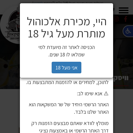
משלוח חינם בקניה מעל 249 ש"ח (*בכפוף
לתקנון
)
×
0549271600
0549271600
SALE
משלוחים
היי, מכירת אלכוהול
מותרת מעל גיל 18
⚠️ הודעה חשובה ללקוחותינו
לקוחות יקרים,
הכניסה לאתר זה מיועדת למי
לאחרונה זיהינו כי גורם חיצוני העתיק את
שמלאו לו 18 שנים.
אתר האינטרנט שלנו ואת תכניו, ואף עושה
בהם שימוש ללא אישור. מדובר באתר שאינו
אני מעל 18
שייך לחברת שר המשקאות, ואיננו אחראים
וויסקי יפני אקאשי וויט אוק 500 מ"ל
לתוכן, למחירים או להזמנות המתבצעות בו.
⚠️ אנא שימו לב:
האתר הרשמי היחיד של שר המשקאות הוא
האתר שלנו בלבד.
מומלץ לוודא שאתם מבצעים הזמנות רק
דרך האתר הרשמי או באמצעות נציגי