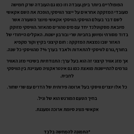
הפופולריים ביותר ביפן.
עובדה וזו כמו גם העובדה שרק חמישה
מעובדי המזקקה אחראים על ייצור הוויסקי,הופכת את השם אקאשי
לשם דבר בעולם הוויסקי.
הוויסקי אקאשי מיוצר השעורה אשר
מיובאת מסקוטלנד יחד עם מים טהורים מהאזור.
הוויסקי מזוקק
בדוד מסורתי ומיושן בחביות שרי ובורבון ישנות. האקלים הייחודי של
האזור שבו נמצאת המזקקה : חום קיצוני בקיץ וקור מקפיא
בחורף,גורם לוויסקי להתאדות ולאבד בערך 7% מהוויסקי כל שנה.
אך מזג אוויר קיצוני זה הוא בעל ערך: התנודתיות בשינויי מזג האוויר
גורמים להתיישנות מואצת כמו גם אינטראקציה מעניינת בין הוויסקי
לחבית.
כל אלו יוצרים וויסקי בעל ארומה פירותית של הדרים עם שרי שחור.
בחיך הטעם המורגש הוא של וניל.
אקאשי מציג סיומת ארוכה ומענגת.
*התמונה להמחשה בלבד