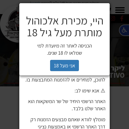
משלוח חינם בקניה מעל 249 ש"ח (*בכפוף
לתקנון
)
×
0549271600
0549271600
SALE
משלוחים
היי, מכירת אלכוהול
מותרת מעל גיל 18
⚠️ הודעה חשובה ללקוחותינו
לקוחות יקרים,
הכניסה לאתר זה מיועדת למי
לאחרונה זיהינו כי גורם חיצוני העתיק את
שמלאו לו 18 שנים.
אתר האינטרנט שלנו ואת תכניו, ואף עושה
בהם שימוש ללא אישור. מדובר באתר שאינו
אני מעל 18
ליקר פיישודס אפריטיבו 750 מ"ל /
שייך לחברת שר המשקאות, ואיננו אחראים
PEYCHAUDS APERITIVO
לתוכן, למחירים או להזמנות המתבצעות בו.
⚠️ אנא שימו לב:
האתר הרשמי היחיד של שר המשקאות הוא
האתר שלנו בלבד.
מומלץ לוודא שאתם מבצעים הזמנות רק
דרך האתר הרשמי או באמצעות נציגי