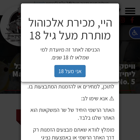
משלוח חינם בקניה מעל 249 ש"ח (*בכפוף
לתקנון
)
×
0549271600
0549271600
SALE
משלוחים
היי, מכירת אלכוהול
מותרת מעל גיל 18
⚠️ הודעה חשובה ללקוחותינו
לקוחות יקרים,
הכניסה לאתר זה מיועדת למי
לאחרונה זיהינו כי גורם חיצוני העתיק את
שמלאו לו 18 שנים.
אתר האינטרנט שלנו ואת תכניו, ואף עושה
וויסקי מקאלן אדישן 5 700 מ"ל (מוגבל
בהם שימוש ללא אישור. מדובר באתר שאינו
אני מעל 18
ליחידה 1) / Macallan Limited Edition
שייך לחברת שר המשקאות, ואיננו אחראים
No. 5
לתוכן, למחירים או להזמנות המתבצעות בו.
⚠️ אנא שימו לב:
האתר הרשמי היחיד של שר המשקאות הוא
חדש על המדף!
האתר שלנו בלבד.
מומלץ לוודא שאתם מבצעים הזמנות רק
דרך האתר הרשמי או באמצעות נציגי