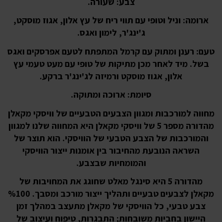
צבע: שעורה.
ארומה: וניל וטופי עם תווי ריח של עץ אלון, אגוז מוסקט,
ג'ינג'ר, לימון ואגס.
טעם: רענן ומתוק עם קרמל המתפתח לטעם אפרסקים ואגס
בשל. מיד לאחר מכן מתיקות של טופי עם מעט טעמי עץ
אלון, אגוז מוסקט ורמיזה לג'ינג'ר ברקע.
סיומת: ארוכה ומתוקה.
מחווה למורכבות ומגוון הצבעים הטבעיים של וויסקי מקאלן
מהדורה מספר 5 של וויסקי מקאלן היא המחווה שלנו למגוון
והמורכבות של הצבע הטבעי של הוויסקי. הוא תוצר של
השראה הנובעת מהחיבור בין אומנות ייצור הוויסקי
והמומחיות שבצבע.
מהדורה 5 היא סינגל מאלט שחוגג את המחויבות של
מקאלן לצבעים טבעיים ותהליך ייצור מורכב ומסבך. %100
צבע טבעי, כל הוויסקי של מקאלן מתעצב במהלך זמן
היישון בחביות משובחות; התבגרות, טיפוח ועיצוב של