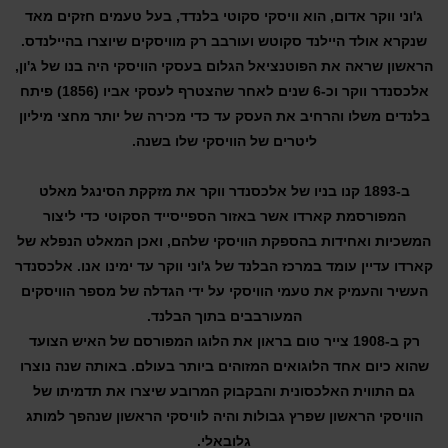
ג'וני ווקר אדום, הוא וויסקי סקוטי בלנדד, בעל טעמים חזקים מאד
שנקרא אולד היילנד סקוטש ועורבב רק מוויסקים שיוצרו בהיילנדס.
הראשון שראה את הפוטנציאל הגלום בעסקי הוויסקי היה בנו של ג'ון,
אלכסנדר ווקר וכ-6 שנים לאחר שהצטרף לעסקי אביו (1856) פיתח
בלנדים משלו והרחיב את העסק עד כדי מכירה של יותר מחצי מיליון
ליטרים של הוויסקי שלו בשנה.
ב-1893 קנו בניו של אלכסנדר ווקר את מזקקת הסינגל מאלט
המפורסמת קארדו אשר באזור הספייסייד הסקוטי כדי ליצור
המשכיות ואחידות בהספקת הוויסקי שלהם, ואכן המאלט הנפלא של
קארדו עדיין עומד במרכז הבלנד של ג'וני ווקר עד ימינו אנו. אלכסנדר
העשיר והעמיק את טעמי הוויסקי על ידי הגדלה של מספר הוויסקים
המעורבבים בתוך הבלנד.
רק ב-1908 צייר טום בראון את הלוגו המפורסם של האיש הצועד
שהוא כיום אחד הלוגואים המזוהים ביותר בעולם. באותה שנה נוצרו
גם התווית האלכסונית והבקבוק המרובע שיצרו את תדמיתו של
הוויסקי הראשון שפרץ גבולות והיה לוויסקי הראשון שנהפך למותג
גלובאלי.