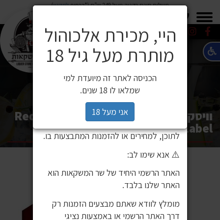
משלוח חינם בקניה מעל 249 ש"ח (*בכפוף
לתקנון
)
×
0549271600
0549271600
SALE
משלוחים
היי, מכירת אלכוהול
מותרת מעל גיל 18
⚠️ הודעה חשובה ללקוחותינו
לקוחות יקרים,
הכניסה לאתר זה מיועדת למי
לאחרונה זיהינו כי גורם חיצוני העתיק את
שמלאו לו 18 שנים.
אתר האינטרנט שלנו ואת תכניו, ואף עושה
בהם שימוש ללא אישור. מדובר באתר שאינו
אני מעל 18
וויסקי ג'וני ווקר רד לייבל 700 מ"ל / Red
שייך לחברת שר המשקאות, ואיננו אחראים
Label
לתוכן, למחירים או להזמנות המתבצעות בו.
⚠️ אנא שימו לב:
האתר הרשמי היחיד של שר המשקאות הוא
האתר שלנו בלבד.
מומלץ לוודא שאתם מבצעים הזמנות רק
דרך האתר הרשמי או באמצעות נציגי