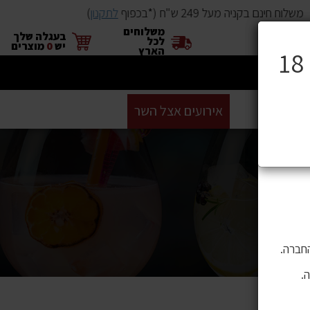
משלוח חינם בקניה מעל 249 ש"ח (*בכפוף
לתקנון
)
משלוחים
×
בעגלה שלך
לכל
יש
0
מוצרים
הארץ
ים
BUYME
אירועים אצל השר
GIFT CARD
סניפים
ושה בהם
 לתוכן,
חברה.