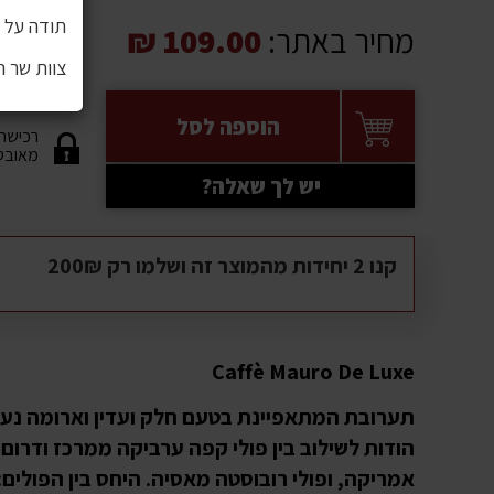
תודה על ה
מחיר באתר:
109.00 ₪
צוות שר 
הוספה לסל
רכישה
מאובט
יש לך שאלה?
קנו 2 יחידות מהמוצר זה ושלמו רק 200₪
Caffè Mauro De Luxe
תערובת המתאפיינת בטעם חלק ועדין וארומה נעי
הודות לשילוב בין פולי קפה ערביקה ממרכז ודרום