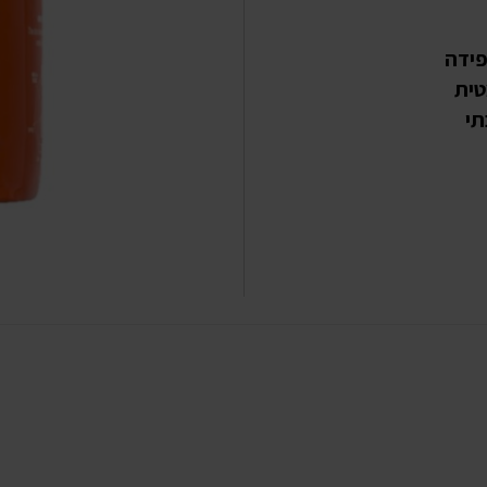
ם בקפידה
טית
תי