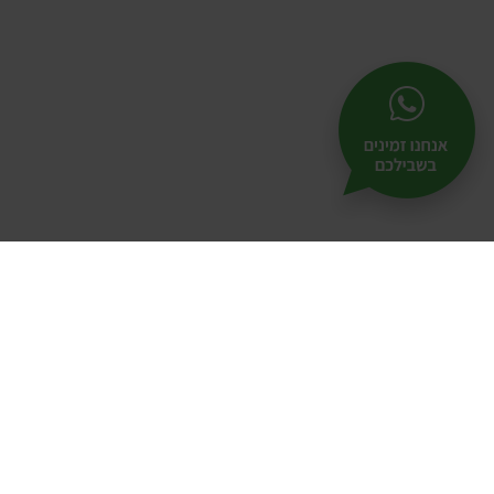
תל-
25