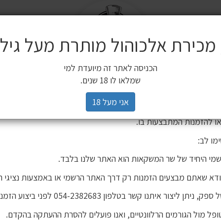
שלח
משלוחים
 מכירת אלכוהול מותרת מעל גיל 18
ים משלימים
SALE
חשובה ללקוחותינו
הכניסה לאתר זה מיועדת למי
3 יינות ב 119 ₪
2 יינות ב 120 ₪
מיניאטורות / 200 מ"ל
כלי הגשה וכלי בישול
הברים שלנו
פסטיבל
רים,
שמלאו לו 18 שנים.
יהינו כי גורם חיצוני העתיק את אתר האינטרנט שלנו ואת תכניו, ואף ע
אני מעל 18
 אישור. מדובר באתר שאינו שייך לחברת שר המשקאות, ואיננו אחראים
ו להזמנות המתבצעות בו.
מו לב:
מי היחיד של שר המשקאות הוא האתר שלנו בלבד.
ודא שאתם מבצעים הזמנות רק דרך האתר הרשמי או באמצעות נציגי ה
פולי קפה מאורו דה לוקס 1 ק"ג
יתן ליצור איתנו קשר בטלפון 054-2382683 לפני ביצוע הזמנה.
פל מול הגורמים הרלוונטיים, ואנו פועלים להסרת ההעתקה בהקדם.