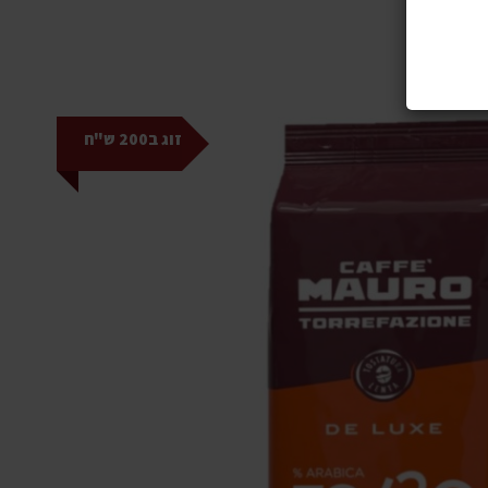
זוג ב200 ש"ח