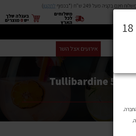
וח חינם בקניה מעל 249 ש"ח (*בכפוף
לתקנון
)
משלוחים
×
בעגלה שלך
לכל
יש
0
מוצרים
הארץ
ים
BUYME
אירועים אצל השר
GIFT CARD
סניפים
ושה בהם
 לתוכן,
ין 500 700 מ"ל / Tullibardine 500 Sherry Cask
חברה.