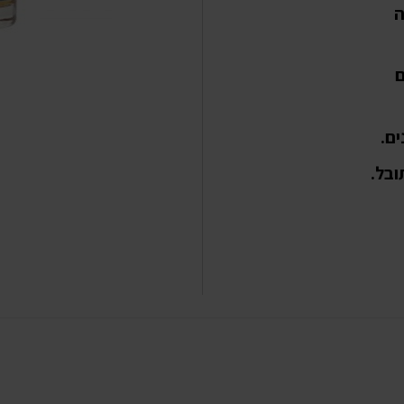
ה
ם
ים.
ובל.