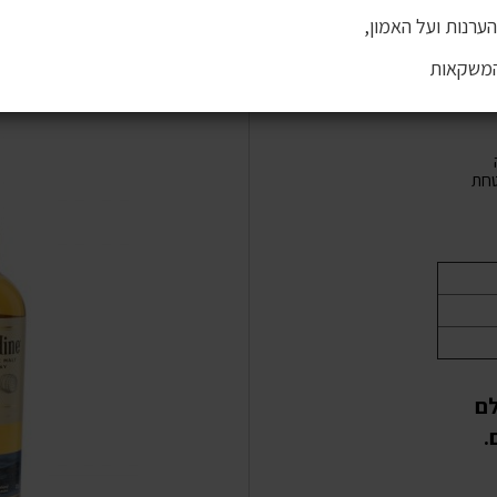
ערנות ועל האמון,
המשקאות
חת
לם
יים.