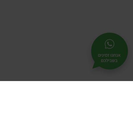
תל-
25