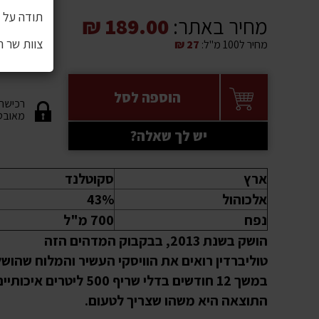
תודה על ה
מחיר באתר:
189.00 ₪
צוות שר 
מחיר ל100 מ"ל:
27 ₪
הוספה לסל
רכישה
מאובט
יש לך שאלה?
ארץ
סקוטלנד
אלכוהול
43%
נפח
700 מ"ל
הושק בשנת 2013, בבקבוק המדהים הזה
טוליברדין רואים את הוויסקי העשיר והמלוח שהוש
במשך 12 חודשים בדלי שריף 500 ליטרים איכות
התוצאה היא משהו שצריך לטעום.