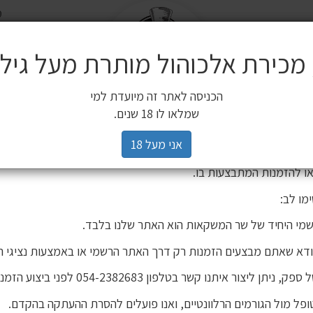
משל
שלח
משלוחים
 מכירת אלכוהול מותרת מעל גיל 18
ים משלימים
SALE
חשובה ללקוחותינו
הכניסה לאתר זה מיועדת למי
3 יינות ב 119 ₪
2 יינות ב 120 ₪
מיניאטורות / 200 מ"ל
כלי הגשה וכלי בישול
הברים שלנו
פסטיבל
רים,
שמלאו לו 18 שנים.
יהינו כי גורם חיצוני העתיק את אתר האינטרנט שלנו ואת תכניו, ואף ע
אני מעל 18
 אישור. מדובר באתר שאינו שייך לחברת שר המשקאות, ואיננו אחראים
ו להזמנות המתבצעות בו.
חסר במלאי!!! וויסקי טוליברד
מו לב:
מי היחיד של שר המשקאות הוא האתר שלנו בלבד.
ודא שאתם מבצעים הזמנות רק דרך האתר הרשמי או באמצעות נציגי ה
וויסקי טוליברדין
חסר במלאי!!! וויסקי טוליברדין 500 700 מ"ל
יתן ליצור איתנו קשר בטלפון 054-2382683 לפני ביצוע הזמנה.
פל מול הגורמים הרלוונטיים, ואנו פועלים להסרת ההעתקה בהקדם.