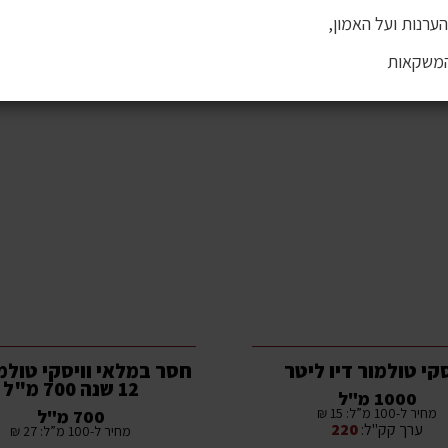
ערנות ועל האמון,
המשקאות
סקי טולמור דיו ליטר
חסר במלאי וויסקי טולמו
12 שנה 700 מ"ל
1000 מ"ל
מחיר ל-100 מ”ל: 15 ₪
700 מ"ל
ערך קק"ל:
220
מחיר ל-100 מ”ל: 27 ₪