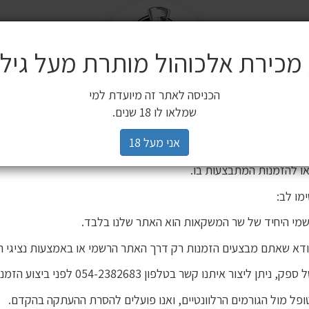
מש
שלח
משלוחים
 מכירת אלכוהול מותרת מעל גיל 18
ים משלימים
SALE
חשובה ללקוחותינו
הכניסה לאתר זה מיועדת למי
3 יינות ב 119 ₪
2 יינות ב 120 ₪
מיניאטורות / 200 מ"ל
כלי הגשה וכלי בישול
הברים שלנו
פסטיבל
רים,
שמלאו לו 18 שנים.
יהינו כי גורם חיצוני העתיק את אתר האינטרנט שלנו ואת תכניו, ואף ע
אני מעל 18
 אישור. מדובר באתר שאינו שייך לחברת שר המשקאות, ואיננו אחראים
ו להזמנות המתבצעות בו.
מו לב:
מי היחיד של שר המשקאות הוא האתר שלנו בלבד.
ודא שאתם מבצעים הזמנות רק דרך האתר הרשמי או באמצעות נציגי ה
Tullamore de
יתן ליצור איתנו קשר בטלפון 054-2382683 לפני ביצוע הזמנה.
פל מול הגורמים הרלוונטיים, ואנו פועלים להסרת ההעתקה בהקדם.