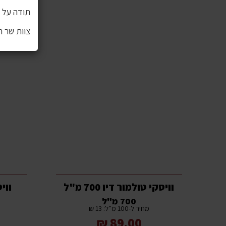
תודה על ה
צוות שר 
וויסקי טולמור דיו 700 מ"ל
ווי
700 מ"ל
מחיר ל-100 מ”ל: 13 ₪
89.00 ₪