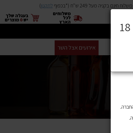
לוח חינם בקניה מעל 249 ש"ח (*בכפוף
לתקנון
)
משלוחים
×
בעגלה שלך
לכל
יש
0
מוצרים
הארץ
ים
BUYME
אירועים אצל השר
GIFT CARD
סניפים
ושה בהם
 לתוכן,
חברה.