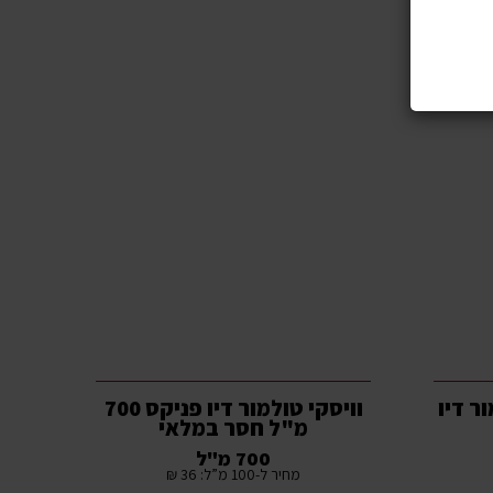
ר דיו
וויסקי טולמור דיו פניקס 700
מ"ל חסר במלאי
700 מ"ל
מחיר ל-100 מ”ל: 36 ₪