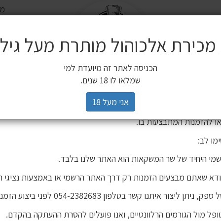
משלוח ח
שלח
משלוחים
 מכירת אלכוהול מותרת מעל גיל 18
ים משלימים
SALE
חשובה ללקוחותינו
הכניסה לאתר זה מיועדת למי
3 יינות ב 119 ₪
2 יינות ב 120 ₪
מיניאטורות / 200 מ"ל
כלי הגשה וכלי בישול
הברים שלנו
פסטיבל
רים,
שמלאו לו 18 שנים.
יהינו כי גורם חיצוני העתיק את אתר האינטרנט שלנו ואת תכניו, ואף ע
אני מעל 18
 אישור. מדובר באתר שאינו שייך לחברת שר המשקאות, ואיננו אחראים
ו להזמנות המתבצעות בו.
מו לב:
מי היחיד של שר המשקאות הוא האתר שלנו בלבד.
ודא שאתם מבצעים הזמנות רק דרך האתר הרשמי או באמצעות נציגי ה
יתן ליצור איתנו קשר בטלפון 054-2382683 לפני ביצוע הזמנה.
פל מול הגורמים הרלוונטיים, ואנו פועלים להסרת ההעתקה בהקדם.