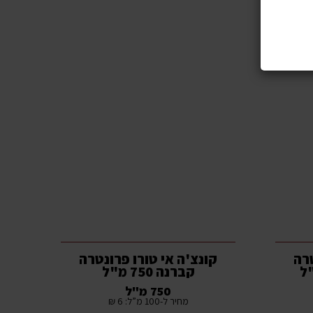
טרה
קונצ'ה אי טורו פרונטרה
קברנה 750 מ"ל
750 מ"ל
מחיר ל-100 מ”ל: 6 ₪