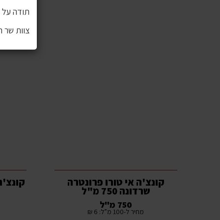
תודה על ה
צוות שר 
קונצ'ה אי טורו פרונטרה
קונצ'ה
שרדונה 750 מ"ל
750 מ"ל
מחיר ל-100 מ”ל: 6 ₪