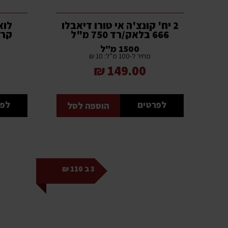
2 יח' קונצ'ה אי טורו דיאבלו
לוא
666 בלאק/רד 750 מ"ל
קרמנ
1500 מ"ל
מחיר ל-100 מ”ל: 10 ₪
149.00 ₪
לפרטים
לפר
הוספה לסל
3 ב 110 ₪