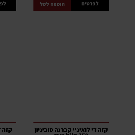
לפרטים
לפר
הוספה לסל
קזה די לואיג'י קברנה סוביניון