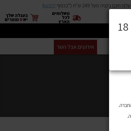
ינם בקניה מעל 249 ש"ח (*בכפוף
לתקנון
)
משלוחים
×
בעגלה שלך
לכל
יש
0
מוצרים
הארץ
ים
BUYME
אירועים אצל השר
GIFT CARD
סניפים
ושה בהם
 לתוכן,
חברה.