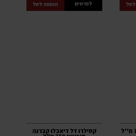
לפרטים
לסל
הוספה לסל
קזה די לואיג'י שירז 750 מ''ל
קסילרו דל דיאבלו קברנה