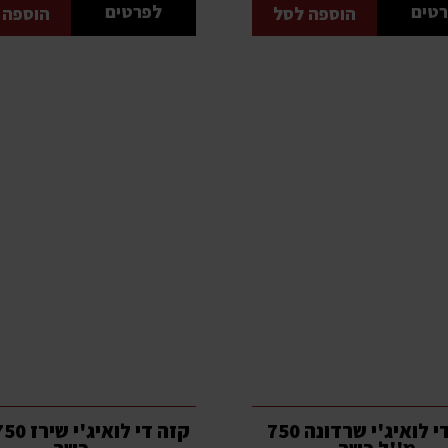
טים
לפרטים
הוספה לסל
הוספה 
קזה די לואיג'י שרדונה 750