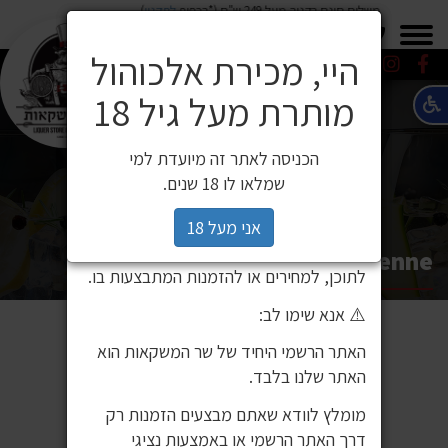
משלוח חינם בקניה מעל 249 ש"ח (*בכפוף
לתקנון
)
×
0549271600
0549271600
SALE
משלוחים
היי, מכירת אלכוהול
מותרת מעל גיל 18
⚠️ הודעה חשובה ללקוחותינו
לקוחות יקרים,
הכניסה לאתר זה מיועדת למי
לאחרונה זיהינו כי גורם חיצוני העתיק את
שמלאו לו 18 שנים.
אתר האינטרנט שלנו ואת תכניו, ואף עושה
בהם שימוש ללא אישור. מדובר באתר שאינו
אני מעל 18
שייך לחברת שר המשקאות, ואיננו אחראים
Vedrenne סירופים
לתוכן, למחירים או להזמנות המתבצעות בו.
⚠️ אנא שימו לב:
האתר הרשמי היחיד של שר המשקאות הוא
האתר שלנו בלבד.
מומלץ לוודא שאתם מבצעים הזמנות רק
דרך האתר הרשמי או באמצעות נציגי