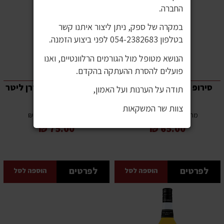
החברה.
במקרה של ספק, ניתן ליצור איתנו קשר
בטלפון 054-2382683 לפני ביצוע הזמנה.
הנושא מטופל מול הגורמים הרלוונטיים, ואנו
פועלים להסרת ההעתקה בהקדם.
סירופ ערמונים וודרן 700
סירופ למון סקווש וודרן ליטר
תודה על הערנות ועל האמון,
מ"ל כשר
כשר
צוות שר המשקאות
700 מ"ל
1000 מ"ל
מחיר ל-100 מ”ל: 10 ₪
מחיר ל-100 מ”ל: 8 ₪
75.00 ₪
65.00 ₪
לפרטים
לפרטים
הוספה לסל
הוספה לסל