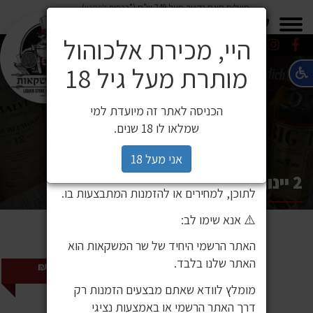
משלוח חינם בקניה מעל 249 ש"ח (*בכפוף
לתקנון
)
×
0549271600
0549271600
SALE
משלוחים
היי, מכירת אלכוהול
מותרת מעל גיל 18
⚠️ הודעה חשובה ללקוחותינו
לקוחות יקרים,
הכניסה לאתר זה מיועדת למי
לאחרונה זיהינו כי גורם חיצוני העתיק את
שמלאו לו 18 שנים.
אתר האינטרנט שלנו ואת תכניו, ואף עושה
בהם שימוש ללא אישור. מדובר באתר שאינו
אני מעל 18
שייך לחברת שר המשקאות, ואיננו אחראים
2 יינות ב 120 ₪
לתוכן, למחירים או להזמנות המתבצעות בו.
⚠️ אנא שימו לב:
האתר הרשמי היחיד של שר המשקאות הוא
האתר שלנו בלבד.
2 ב 120 ₪
2 ב120 ₪
מומלץ לוודא שאתם מבצעים הזמנות רק
דרך האתר הרשמי או באמצעות נציגי