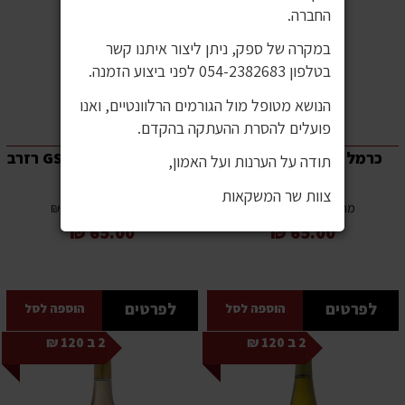
החברה.
במקרה של ספק, ניתן ליצור איתנו קשר
בטלפון 054-2382683 לפני ביצוע הזמנה.
הנושא מטופל מול הגורמים הרלוונטיים, ואנו
פועלים להסרת ההעתקה בהקדם.
כרמל 4 VATS אדום 750
פול מאס לאנגדוק GSM רזרב
תודה על הערנות ועל האמון,
מ"ל
750 מ"ל
צוות שר המשקאות
750 מ"ל
750 מ"ל
מחיר ל-100 מ”ל: 9 ₪
מחיר ל-100 מ”ל: 9 ₪
65.00 ₪
65.00 ₪
לפרטים
לפרטים
הוספה לסל
הוספה לסל
2 ב 120 ₪
2 ב 120 ₪