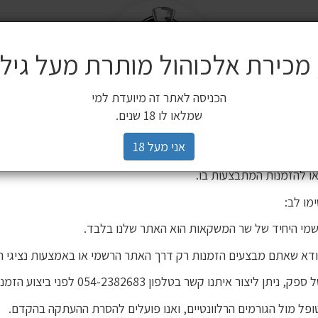
מ
שלח
משלוחים
 מכירת אלכוהול מותרת מעל גיל 18
ים משלימים
SALE
חשובה ללקוחותינו
הכניסה לאתר זה מיועדת למי
3 יינות ב 119 ₪
2 יינות ב 120 ₪
מיניאטורות / 200 מ"ל
כלי הגשה וכלי בישול
הברים שלנו
פסטיבל
רים,
שמלאו לו 18 שנים.
יהינו כי גורם חיצוני העתיק את אתר האינטרנט שלנו ואת תכניו, ואף ע
אני מעל 18
 אישור. מדובר באתר שאינו שייך לחברת שר המשקאות, ואיננו אחראים
ו להזמנות המתבצעות בו.
מו לב:
מי היחיד של שר המשקאות הוא האתר שלנו בלבד.
ודא שאתם מבצעים הזמנות רק דרך האתר הרשמי או באמצעות נציגי ה
יתן ליצור איתנו קשר בטלפון 054-2382683 לפני ביצוע הזמנה.
פל מול הגורמים הרלוונטיים, ואנו פועלים להסרת ההעתקה בהקדם.