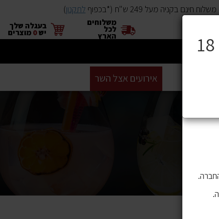
שלוח חינם בקניה מעל 249 ש"ח (*בכפוף
לתקנון
)
משלוחים
×
בעגלה שלך
לכל
יש
0
מוצרים
הארץ
ים
BUYME
אירועים אצל השר
GIFT CARD
סניפים
ושה בהם
 לתוכן,
חברה.