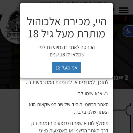
משלוח חינם בקניה מעל 249 ש"ח (*בכפוף
לתקנון
)
×
0549271600
0549271600
SALE
משלוחים
היי, מכירת אלכוהול
מותרת מעל גיל 18
⚠️ הודעה חשובה ללקוחותינו
לקוחות יקרים,
הכניסה לאתר זה מיועדת למי
לאחרונה זיהינו כי גורם חיצוני העתיק את
שמלאו לו 18 שנים.
אתר האינטרנט שלנו ואת תכניו, ואף עושה
בהם שימוש ללא אישור. מדובר באתר שאינו
אני מעל 18
שייך לחברת שר המשקאות, ואיננו אחראים
2 יינות ב 99 ₪
לתוכן, למחירים או להזמנות המתבצעות בו.
⚠️ אנא שימו לב:
האתר הרשמי היחיד של שר המשקאות הוא
האתר שלנו בלבד.
מומלץ לוודא שאתם מבצעים הזמנות רק
דרך האתר הרשמי או באמצעות נציגי