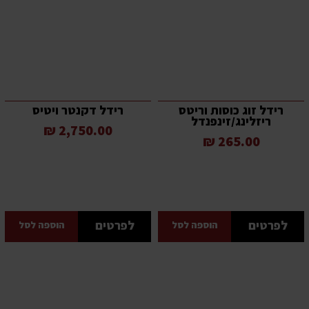
רידל זוג כוסות וריטס
רידל דקנטר ויטיס
ריזלינג/זינפנדל
2,750.00 ₪
265.00 ₪
לפרטים
לפרטים
הוספה לסל
הוספה לסל