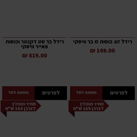
רידל זוג כוסות O בר וויסקי
רידל בר סט דקנטר וכוסות
פאייר וויסקי
149.00 ₪
819.00 ₪
לפרטים
לפרטים
הוספה לסל
הוספה לסל
מחיר מומלץ
מחיר מומלץ
לצרכן 169 ש"ח
לצרכן 169 ש"ח