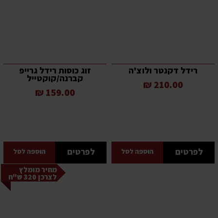
רידל דקנטר ולוצ'ה
זוג כוסות רידל גרייפ
קברנה/קוקטייל
210.00 ₪
159.00 ₪
לפרטים
לפרטים
הוספה לסל
הוספה לסל
מחיר מומלץ
לצרכן 320 ש"ח