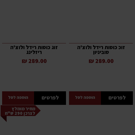
זוכ כוסות רידל ולוצ'ה
זוג כוסות רידל ולוצ'ה
סוביניון
ריזלינג
289.00 ₪
289.00 ₪
לפרטים
לפרטים
הוספה לסל
הוספה לסל
מחיר מומלץ
לצרכן 290 ש"ח