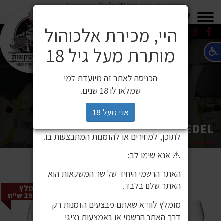
משלוח חינם בקניה מעל 249 ש"ח (*בכפוף
לתקנון
)
×
0549271600
0549271600
SALE
משלוחים
היי, מכירת אלכוהול
מותרת מעל גיל 18
⚠️ הודעה חשובה ללקוחותינו
לקוחות יקרים,
הכניסה לאתר זה מיועדת למי
לאחרונה זיהינו כי גורם חיצוני העתיק את
שמלאו לו 18 שנים.
אתר האינטרנט שלנו ואת תכניו, ואף עושה
בהם שימוש ללא אישור. מדובר באתר שאינו
אני מעל 18
שייך לחברת שר המשקאות, ואיננו אחראים
RIEDEL
לתוכן, למחירים או להזמנות המתבצעות בו.
⚠️ אנא שימו לב:
האתר הרשמי היחיד של שר המשקאות הוא
האתר שלנו בלבד.
מחיר מומלץ
לצרכן 290 ש"ח
מומלץ לוודא שאתם מבצעים הזמנות רק
דרך האתר הרשמי או באמצעות נציגי