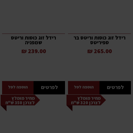
רידל זוג כוסות וריטס בר
רידל זוג כוסות וריטס
ספיריטס
שמפניה
239.00 ₪
265.00 ₪
לפרטים
לפרטים
הוספה לסל
הוספה לסל
מחיר מומלץ
מחיר מומלץ
לצרכן 320 ש"ח
לצרכן 350 ש"ח