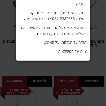
החברה.
במקרה של ספק, ניתן ליצור איתנו קשר
בטלפון 054-2382683 לפני ביצוע הזמנה.
הנושא מטופל מול הגורמים הרלוונטיים, ואנו
פועלים להסרת ההעתקה בהקדם.
חסר במלאי!!!!!!!!! זוג כוסות
רידל זוג כוסות וינום סוביניון
תודה על הערנות ועל האמון,
רידל ולוצ'ה שרדונה
259.00 ₪
מונטרשה
צוות שר המשקאות
289.00 ₪
לפרטים
לפרטים
הוספה לסל
הוספה לסל
מחיר מומלץ
מחיר מומלץ
לצרכן 290 ש"ח
לצרכן: 350 ₪