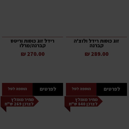
זוג כוסות רידל ולוצ'ה
רידל זוג כוסות וריטס
קברנה
קברנה/מרלו
270.00 ₪
289.00 ₪
לפרטים
לפרטים
הוספה לסל
הוספה לסל
מחיר מומלץ
מחיר מומלץ
לצרכן 840 ש"ח
לצרכן 269 ש"ח