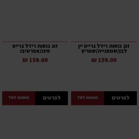
זוג כוסות רידל גרייפ יין
זוג כוסות רידל גרייפ
לבן/שמפנייה/שפריץ
פינו/אפרטיבו
159.00 ₪
159.00 ₪
לפרטים
לפרטים
הוספה לסל
הוספה לסל