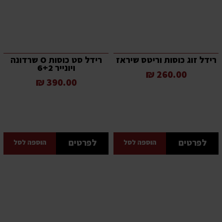
רידל זוג כוסות וריטס שיראז
רידל סט כוסות O שרדונה
ויונייר 6+2
260.00 ₪
390.00 ₪
לפרטים
לפרטים
הוספה לסל
הוספה לסל