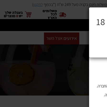
 חינם בקניה מעל 249 ש"ח (*בכפוף
לתקנון
)
משלוחים
×
בעגלה שלך
לכל
יש
0
מוצרים
הארץ
ים
BUYME
אירועים אצל השר
GIFT CARD
סניפים
ושה בהם
 לתוכן,
חברה.