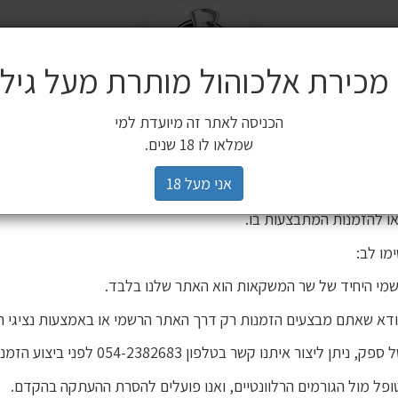
משלוח
שלח
משלוחים
 מכירת אלכוהול מותרת מעל גיל 18
ים משלימים
SALE
חשובה ללקוחותינו
הכניסה לאתר זה מיועדת למי
3 יינות ב 119 ₪
2 יינות ב 120 ₪
מיניאטורות / 200 מ"ל
כלי הגשה וכלי בישול
הברים שלנו
פסטיבל
רים,
שמלאו לו 18 שנים.
יהינו כי גורם חיצוני העתיק את אתר האינטרנט שלנו ואת תכניו, ואף ע
אני מעל 18
 אישור. מדובר באתר שאינו שייך לחברת שר המשקאות, ואיננו אחראים
ו להזמנות המתבצעות בו.
מו לב:
מי היחיד של שר המשקאות הוא האתר שלנו בלבד.
ודא שאתם מבצעים הזמנות רק דרך האתר הרשמי או באמצעות נציגי ה
יתן ליצור איתנו קשר בטלפון 054-2382683 לפני ביצוע הזמנה.
פל מול הגורמים הרלוונטיים, ואנו פועלים להסרת ההעתקה בהקדם.