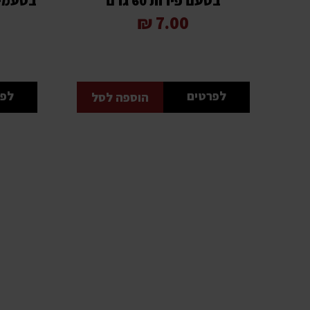
בטעם פירות 60 גרם
בטעמי פי
7.00 ₪
לפרטים
לפר
הוספה לסל