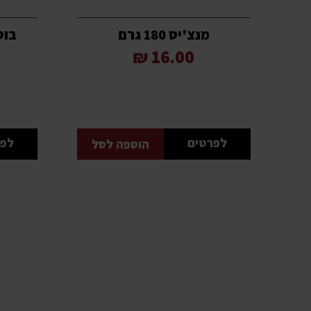
מנצ'יס 180 גרם
בוטני
16.00 ₪
לפרטים
לפר
הוספה לסל