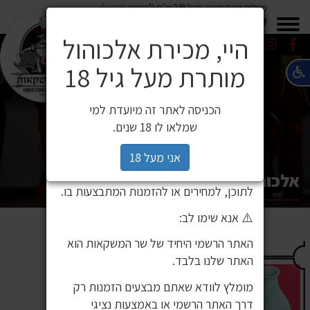
משלוח חינם בקניה מעל 249 ש"ח (*בכפוף
לתקנון
)
×
0549271600
0549271600
SALE
משלוחים
היי, מכירת אלכוהול
מותרת מעל גיל 18
⚠️ הודעה חשובה ללקוחותינו
לקוחות יקרים,
הכניסה לאתר זה מיועדת למי
לאחרונה זיהינו כי גורם חיצוני העתיק את
שמלאו לו 18 שנים.
אתר האינטרנט שלנו ואת תכניו, ואף עושה
בהם שימוש ללא אישור. מדובר באתר שאינו
אני מעל 18
שייך לחברת שר המשקאות, ואיננו אחראים
אלכוהול יפני
לתוכן, למחירים או להזמנות המתבצעות בו.
⚠️ אנא שימו לב:
האתר הרשמי היחיד של שר המשקאות הוא
האתר שלנו בלבד.
מומלץ לוודא שאתם מבצעים הזמנות רק
דרך האתר הרשמי או באמצעות נציגי